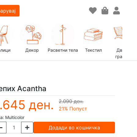
арувај
олици
Декор
Расветни тела
Текстил
Двор и
градина
епих Acantha
1.645 ден.
2.090 ден.
21
% Попуст
ја:
Multicolor
Додади во кошничка