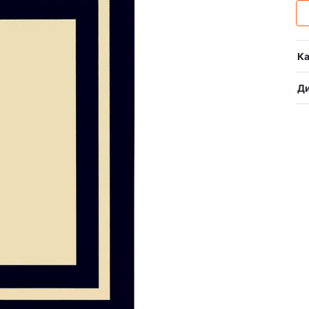
Ка
Ди