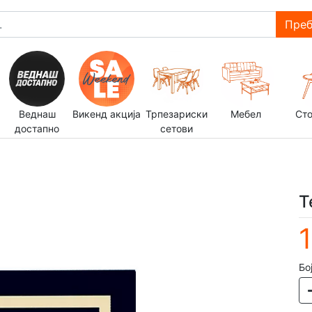
Преб
Веднаш
Викенд акција
Трпезариски
Мебел
Ст
достапно
сетови
Т
Бо