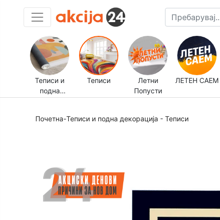
Теписи и
Теписи
Летни
ЛЕТЕН САЕМ
подна
Попусти
декорација
Почетна
-
Теписи и подна декорација
-
Теписи