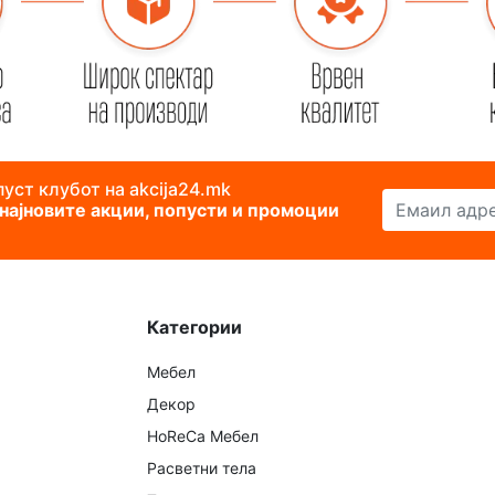
уст клубот на akcija24.mk
Емаил адреса
 најновите акции, попусти и промоции
Категории
Мебел
Декор
HoReCa Мебел
Расветни тела