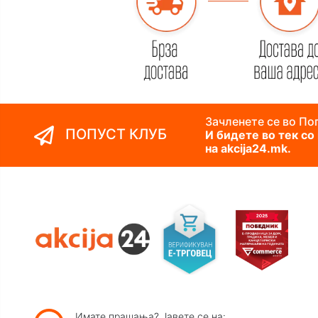
Зачленете се во Поп
ПОПУСТ КЛУБ
И бидете во тек со
на akcija24.mk.
Имате прашања? Јавете се на: