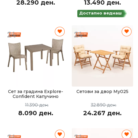
28.290 ден.
13.490 ден.
Достапно веднаш
Сет за градина Explore-
Сетови за двор My025
Confident Капучино
11.390 ден.
32.890 ден.
8.090 ден.
24.267 ден.