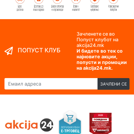
Зачленете се во
Попуст клубот на
akcija24.mk
ПОПУСТ КЛУБ
И бидете во тек со
најновите акции,
попусти и промоции
на akcija24.mk.
Емаил адреса
ЗАЧЛЕНИ СЕ