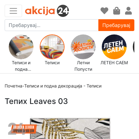
Пребарувај
Теписи и
Теписи
Летни
ЛЕТЕН САЕМ
подна
Попусти
д
декорација
Почетна
-
Теписи и подна декорација
-
Теписи
Тепих Leaves 03