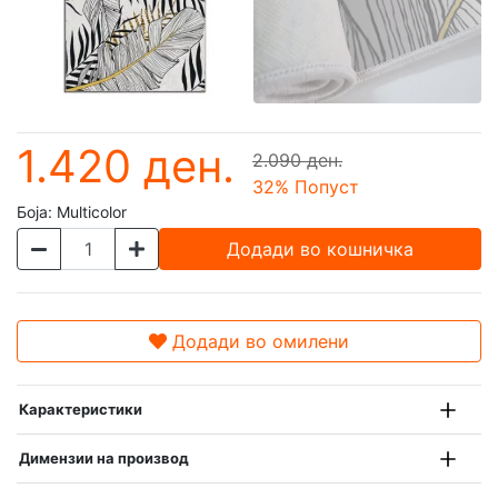
1.420 ден.
2.090 ден.
32
% Попуст
Боја:
Multicolor
Додади во кошничка
Додади во омилени
Карактеристики
Димензии на производ