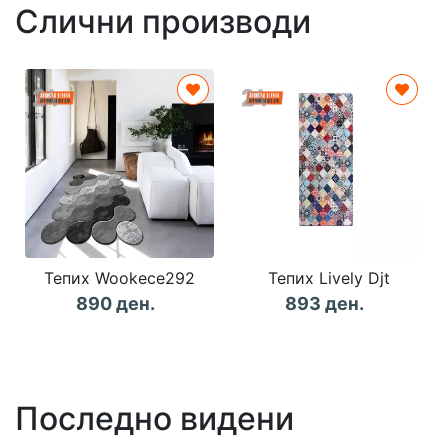
Слични производи
Тепих Wookece292
Тепих Lively Djt
890 ден.
893 ден.
Последно видени