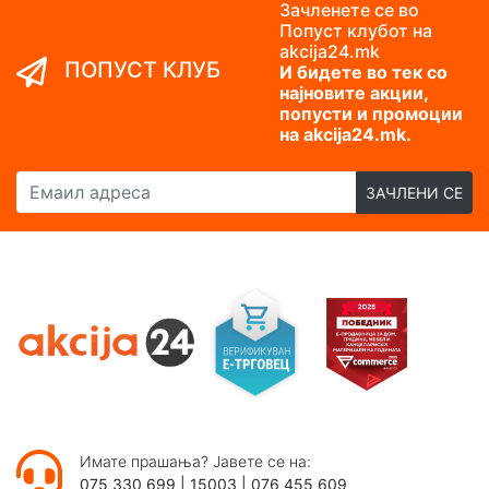
Зачленете се во
Попуст клубот на
akcija24.mk
ПОПУСТ КЛУБ
И бидете во тек со
најновите акции,
попусти и промоции
на akcija24.mk.
Емаил адреса
ЗАЧЛЕНИ СЕ
Имате прашања? Јавете се на:
075 330 699
|
15003
|
076 455 609