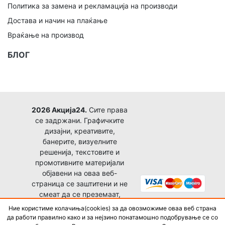
Политика за замена и рекламација на производи
Достава и начин на плаќање
Враќање на производ
БЛОГ
2026 Акција24.
Сите права
се задржани. Графичките
дизајни, креативите,
банерите, визуелните
решенија, текстовите и
промотивните материјали
објавени на оваа веб-
страница се заштитени и не
смеат да се преземаат,
копираат, преработуваат,
Ние користиме колачиња(cookies) за да овозможиме оваа веб страна
објавуваат или користат за
да работи правилно како и за нејзино понатамошно подобрување се со