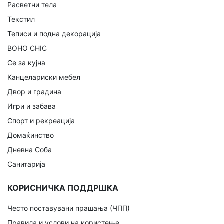
Расветни тела
Текстил
Теписи и подна декорација
BOHO CHIC
Се за кујна
Канцелариски мебел
Двор и градина
Игри и забава
Спорт и рекреација
Домаќинство
Дневна Соба
Санитарија
КОРИСНИЧКА ПОДДРШКА
Често поставувани прашања (ЧПП)
Правила и услови на користење