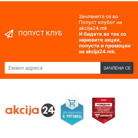
Зачленете се во
Попуст клубот на
akcija24.mk
ПОПУСТ КЛУБ
И бидете во тек со
најновите акции,
попусти и промоции
на akcija24.mk.
Емаил адреса
ЗАЧЛЕНИ СЕ