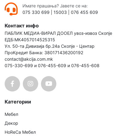
Имате прашања? Јавете се на:
075 330 699
|
15003
|
076 455 609
Контакт инфо
ПАБЛИК МЕДИА-ВИРАЛ ДООЕЛ увоз-извоз Скопје
ЕДБ:МК4057014525315
Ул. 50-та Дивизија бр.24а Скопје - Центар
ПроКредит Банка: 380171436200192
contact@akcija.com.mk
075-330-699 и 076-455-609 и 076-455-608
Категории
Мебел
Декор
HoReCa Мебел