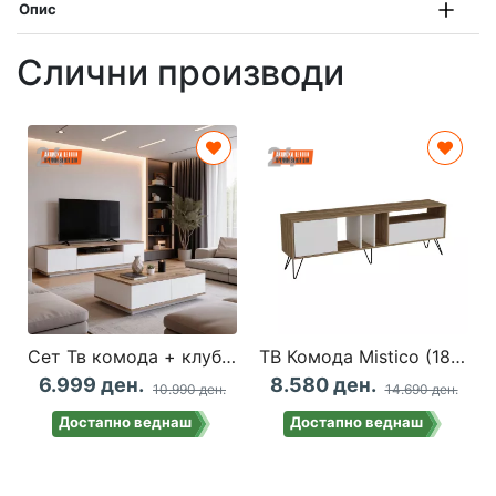
Опис
Слични производи
Сет Тв комода + клуб маса Берген Бела
ТВ Комода Mistico (180) - Walnut, White
6.999 ден.
8.580 ден.
10.990 ден.
14.690 ден.
Достапно веднаш
Достапно веднаш