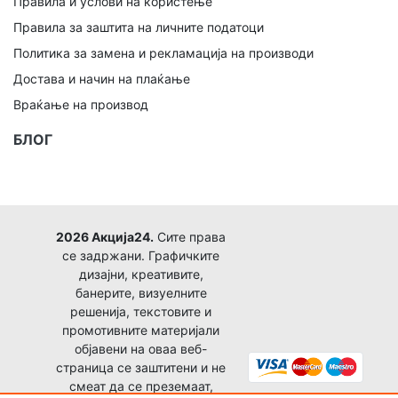
Правила и услови на користење
Правила за заштита на личните податоци
Политика за замена и рекламација на производи
Достава и начин на плаќање
Враќање на производ
БЛОГ
2026 Акција24.
Сите права
се задржани. Графичките
дизајни, креативите,
банерите, визуелните
решенија, текстовите и
промотивните материјали
објавени на оваа веб-
страница се заштитени и не
смеат да се преземаат,