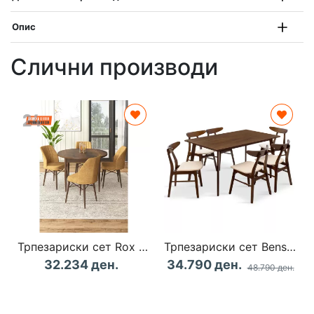
Опис
Слични производи
Трпезариски сет Rox - Baroque, Cappuccino
Трпезариски сет Benson - Orlean 7 парчиња 150x90x75см во Орев - беж ткаенина
32.234 ден.
34.790 ден.
48.790 ден.