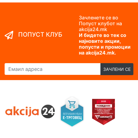
Зачленете се во
Попуст клубот на
akcija24.mk
ПОПУСТ КЛУБ
И бидете во тек со
најновите акции,
попусти и промоции
на akcija24.mk.
Емаил адреса
ЗАЧЛЕНИ СЕ