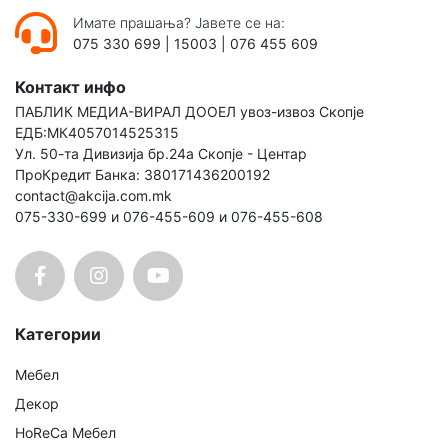
Имате прашања? Јавете се на:
075 330 699
|
15003
|
076 455 609
Контакт инфо
ПАБЛИК МЕДИА-ВИРАЛ ДООЕЛ увоз-извоз Скопје
ЕДБ:МК4057014525315
Ул. 50-та Дивизија бр.24а Скопје - Центар
ПроКредит Банка: 380171436200192
contact@akcija.com.mk
075-330-699 и 076-455-609 и 076-455-608
Категории
Мебел
Декор
HoReCa Мебел