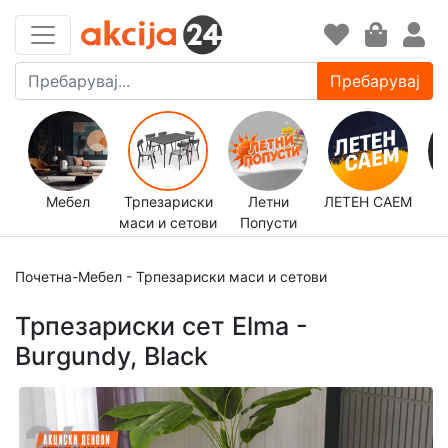
Пребарувај
Мебел
Трпезариски
Летни
ЛЕТЕН САЕМ
маси и сетови
Попусти
д
Почетна
-
Мебел
-
Трпезариски маси и сетови
Трпезариски сет Elma -
Burgundy, Black