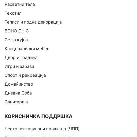
Расветни тела
Текстил
Теписи и подна декорација
BOHO CHIC
Се за кујна
Канцелариски мебел
Двор и градина
Игри и забава
Спорт и рекреација
Домаќинство
Дневна Соба
Санитарија
КОРИСНИЧКА ПОДДРШКА
Често поставувани прашања (ЧПП)