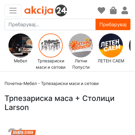
Пребарувај
Мебел
Трпезариски
Летни
ЛЕТЕН САЕМ
маси и сетови
Попусти
д
Почетна
-
Мебел
-
Трпезариски маси и сетови
Трпезариска маса + Столици
Larson