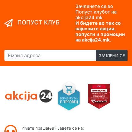
Зачленете се во
Попуст клубот на
akcija24.mk
ПОПУСТ КЛУБ
И бидете во тек со
најновите акции,
попусти и промоции
на akcija24.mk.
Емаил адреса
ЗАЧЛЕНИ СЕ
Имате прашања? Јавете се на: