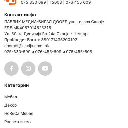
075 330 699
|
15003
|
076 455 609
Контакт инфо
ПАБЛИК МЕДИА-ВИРАЛ ДООЕЛ увоз-извоз Скопје
ЕДБ:МК4057014525315
Ул. 50-та Дивизија бр.24а Скопје - Центар
ПроКредит Банка: 380171436200192
contact@akcija.com.mk
075-330-699 и 076-455-609 и 076-455-608
Категории
Мебел
Декор
HoReCa Мебел
Расветни тела