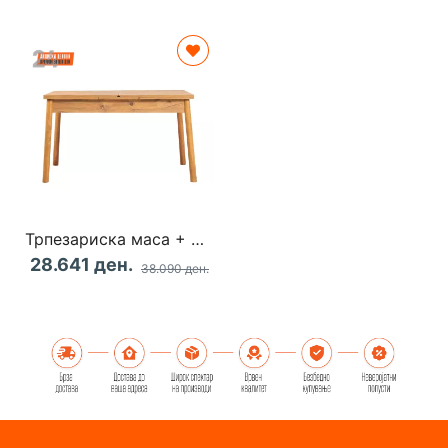
Трпезариска маса + Столици Larson
28.641 ден.
38.090 ден.