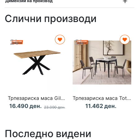
Димензии на производ
Слични производи
Трпезариска маса Gilman
Трпезариска маса Totem - 3042 White Marble
16.490 ден.
11.462 ден.
23.090 ден.
Последно видени