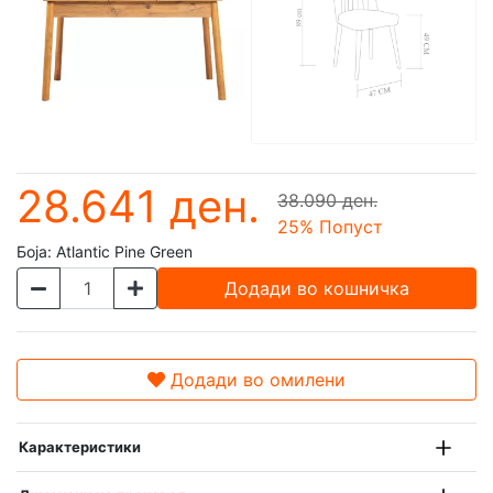
28.641 ден.
38.090 ден.
25
% Попуст
Боја:
Atlantic Pine Green
Додади во кошничка
Додади во омилени
Карактеристики