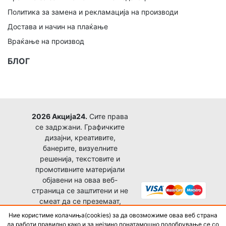
Политика за замена и рекламација на производи
Достава и начин на плаќање
Враќање на производ
БЛОГ
2026 Акција24.
Сите права
се задржани. Графичките
дизајни, креативите,
банерите, визуелните
решенија, текстовите и
промотивните материјали
објавени на оваа веб-
страница се заштитени и не
смеат да се преземаат,
копираат, преработуваат,
Ние користиме колачиња(cookies) за да овозможиме оваа веб страна
објавуваат или користат за
да работи правилно како и за нејзино понатамошно подобрување се со