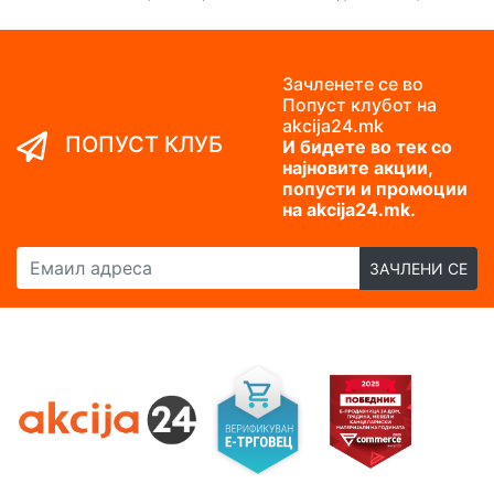
Зачленете се во
Попуст клубот на
akcija24.mk
ПОПУСТ КЛУБ
И бидете во тек со
најновите акции,
попусти и промоции
на akcija24.mk.
Емаил адреса
ЗАЧЛЕНИ СЕ