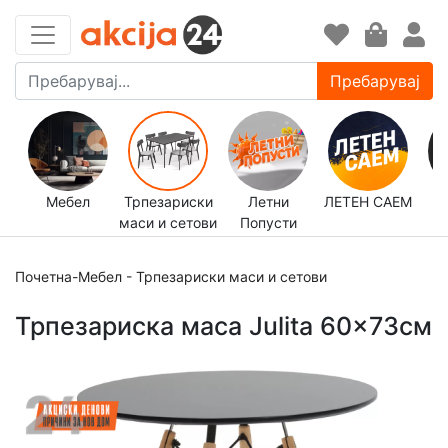
Пребарувај
Мебел
Трпезариски
Летни
ЛЕТЕН САЕМ
маси и сетови
Попусти
д
Почетна
-
Мебел
-
Трпезариски маси и сетови
Трпезариска маса Julita 60x73см