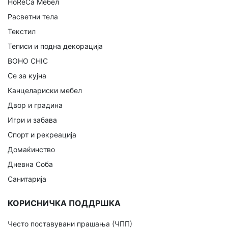
HoReCa Мебел
Расветни тела
Текстил
Теписи и подна декорација
BOHO CHIC
Се за кујна
Канцелариски мебел
Двор и градина
Игри и забава
Спорт и рекреација
Домаќинство
Дневна Соба
Санитарија
КОРИСНИЧКА ПОДДРШКА
Често поставувани прашања (ЧПП)