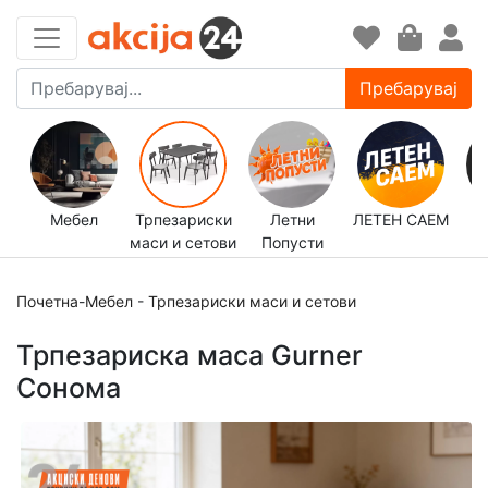
Пребарувај
Мебел
Трпезариски
Летни
ЛЕТЕН САЕМ
маси и сетови
Попусти
д
Почетна
-
Мебел
-
Трпезариски маси и сетови
Трпезариска маса Gurner
Сонома