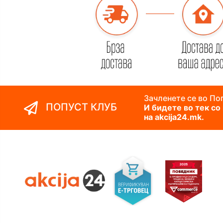
Зачленете се во Поп
ПОПУСТ КЛУБ
И бидете во тек со
на akcija24.mk.