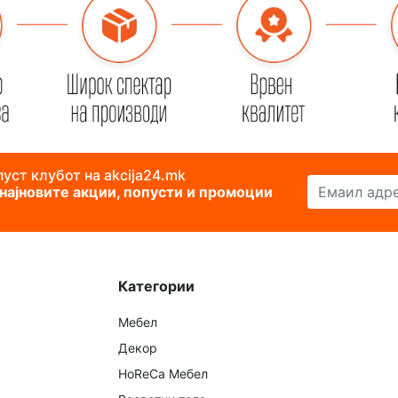
уст клубот на akcija24.mk
Емаил адреса
 најновите акции, попусти и промоции
Категории
Мебел
Декор
HoReCa Мебел