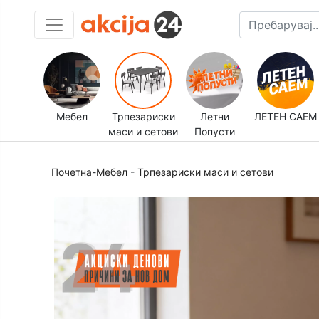
Мебел
Трпезариски
Летни
ЛЕТЕН САЕМ
маси и сетови
Попусти
Почетна
-
Мебел
-
Трпезариски маси и сетови