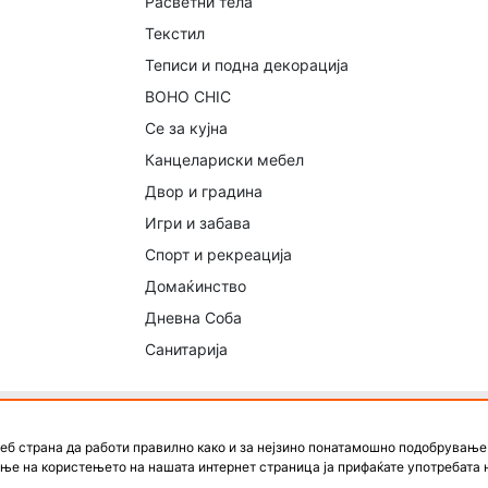
Расветни тела
Текстил
Теписи и подна декорација
BOHO CHIC
Се за кујна
Канцелариски мебел
Двор и градина
Игри и забава
Спорт и рекреација
Домаќинство
Дневна Соба
Санитарија
те дизајни, креативите, банерите, визуелните решенија, тексто
еб страна да работи правилно како и за нејзино понатамошно подобрувањ
меат да се преземаат, копираат, преработуваат, објавуваат или к
ње на користењето на нашата интернет страница ја прифаќате употребата 
мена согласност од Акција24. Изработено од
BestNetStudio