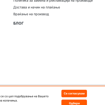
Политика за замена и рекламација на производи
Достава и начин на плаќање
Враќање на производ
БЛОГ
вите и промотивните материјали
Се согласувам
е се со цел подобрување на Вашето
ористат за комерцијални цели без
на колачиња.
Одбери