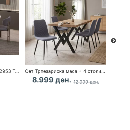
Трпезариска маса Gusto - 2953 Travertine Walnut
Сет Трпезариска маса + 4 столици ЛУКСОРА
8.999 ден.
4.
12.999 ден.