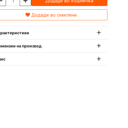
Додади во кошничка
Додади во омилени
рактеристики
мензии на производ
пис