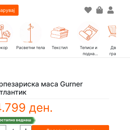
арувај
екор
Расветни тела
Текстил
Теписи и
Двор и
подна
градина
декорација
рпезариска маса Gurner
тлантик
4.799 ден.
остапно веднаш