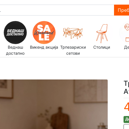
Преб
Веднаш
Викенд акција
Трпезариски
Столици
Д
достапно
сетови
Т
А
Д