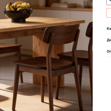
Ка
Ди
О