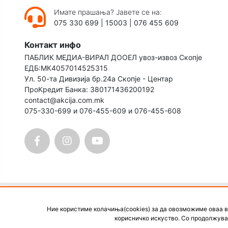
Имате прашања? Јавете се на:
075 330 699
|
15003
|
076 455 609
Контакт инфо
ПАБЛИК МЕДИА-ВИРАЛ ДООЕЛ увоз-извоз Скопје
ЕДБ:МК4057014525315
Ул. 50-та Дивизија бр.24а Скопје - Центар
ПроКредит Банка: 380171436200192
contact@akcija.com.mk
075-330-699 и 076-455-609 и 076-455-608
2026 Акција24.
Сите права се задржани. Графички
Ние користиме колачиња(cookies) за да овозможиме оваа в
објавени на оваа веб-страница се заштитени и не с
корисничко искуство. Со продолжува
претходна пис