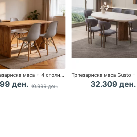
Сет Трпезариска маса + 4 столици РОЛАНД Сив
99 ден.
32.309 ден.
10.999 ден.