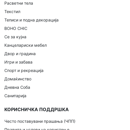
Расветни тела
Текстил
Теписи и подна декорација
BOHO CHIC
Се за кујна
Канцелариски мебел
Двор и градина
Игри и забава
Спорт и рекреација
Домаќинство
Дневна Соба
Санитарија
КОРИСНИЧКА ПОДДРШКА
Често поставувани прашања (ЧПП)
Правила и услови на користење