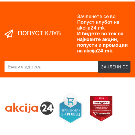
Зачленете се во
Попуст клубот на
akcija24.mk
ПОПУСТ КЛУБ
И бидете во тек со
најновите акции,
попусти и промоции
на akcija24.mk.
Емаил адреса
ЗАЧЛЕНИ СЕ