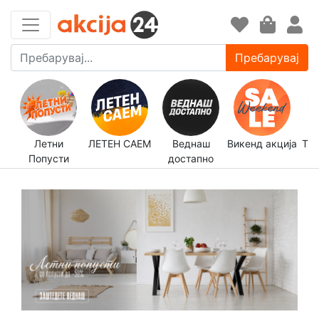
Пребарувај
Летни
ЛЕТЕН САЕМ
Веднаш
Викенд акција
Трп
Попусти
достапно