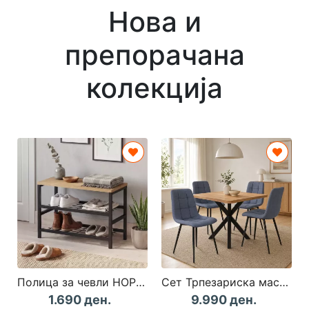
Нова и
препорачана
колекција
Полица за чевли НОРДЕН Даб/Црна
Сет Трпезариска маса + 4 столици КАРПЕТ
1.690 ден.
9.990 ден.