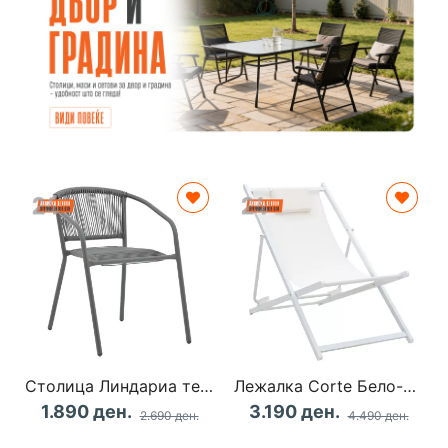
Столица Линдариа темно сива 54x63x74cm
Лежалка Corte Бело-беж
1.890 ден.
3.190 ден.
2.690 ден.
4.490 ден.