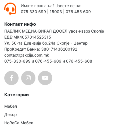
Имате прашања? Јавете се на:
075 330 699
|
15003
|
076 455 609
Контакт инфо
ПАБЛИК МЕДИА-ВИРАЛ ДООЕЛ увоз-извоз Скопје
ЕДБ:МК4057014525315
Ул. 50-та Дивизија бр.24а Скопје - Центар
ПроКредит Банка: 380171436200192
contact@akcija.com.mk
075-330-699 и 076-455-609 и 076-455-608
Категории
Мебел
Декор
HoReCa Мебел