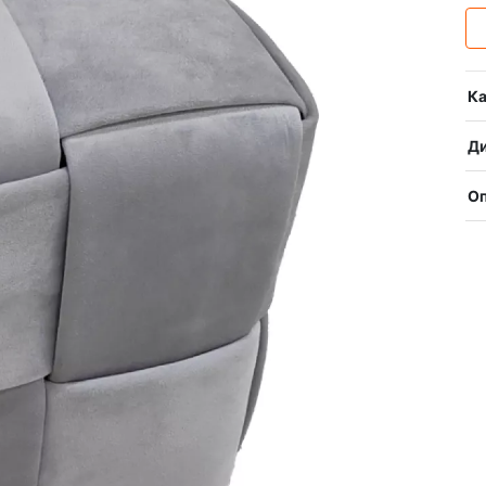
Ка
Ди
О