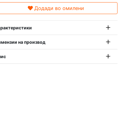
Додади во омилени
рактеристики
мензии на производ
пис