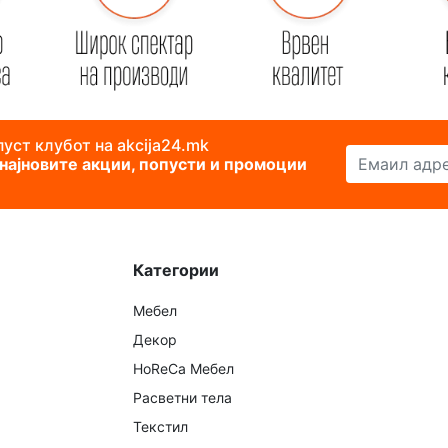
уст клубот на akcija24.mk
Емаил адреса
 најновите акции, попусти и промоции
Категории
Мебел
Декор
HoReCa Мебел
Расветни тела
Текстил