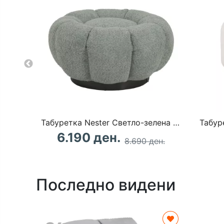
Табуретка Nester Светло-зелена D60x31cm
Табур
6.190 ден.
8.690 ден.
Последно видени