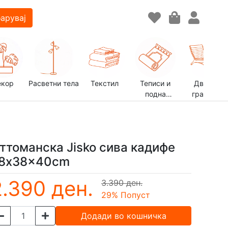
арувај
екор
Расветни тела
Текстил
Теписи и
Двор и
подна
градина
декорација
ттоманска Jisko сива кадифе
8x38x40cm
2.390 ден.
3.390 ден.
29
% Попуст
Додади во кошничка