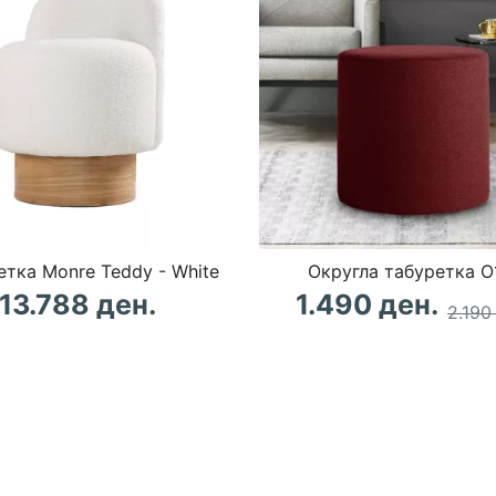
етка Monre Teddy - White
Округла табуретка O
13.788 ден.
1.490 ден.
2.190