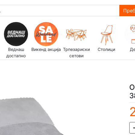
Преб
Веднаш
Викенд акција
Трпезариски
Столици
Д
достапно
сетови
О
3