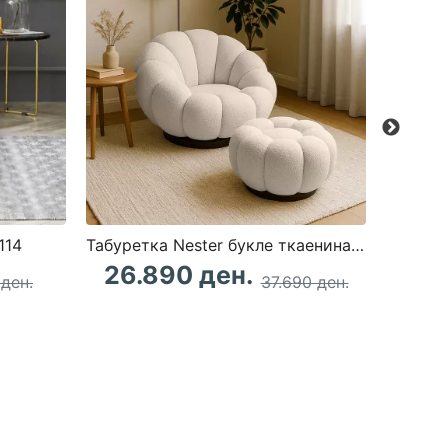
114
Табуретка Nester букле ткаенина во беж боја 98x97x69cm
Табур
26.890 ден.
 ден.
37.690 ден.