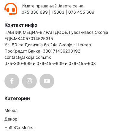
Имате прашања? Јавете се на:
075 330 699
|
15003
|
076 455 609
Контакт инфо
ПАБЛИК МЕДИА-ВИРАЛ ДООЕЛ увоз-извоз Скопје
ЕДБ:МК4057014525315
Ул. 50-та Дивизија бр.24а Скопје - Центар
ПроКредит Банка: 380171436200192
contact@akcija.com.mk
075-330-699 и 076-455-609 и 076-455-608
Категории
Мебел
Декор
HoReCa Мебел