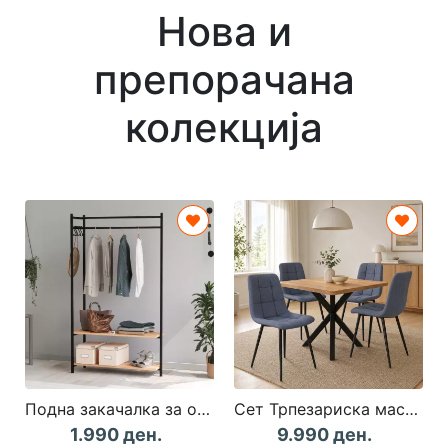
Нова и
препорачана
колекција
Подна закачалка за облека НЕРИСА Даб/Црна
Сет Трпезариска маса + 4 столици КАРПЕТ
1.990 ден.
9.990 ден.