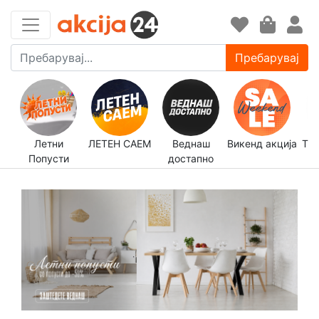
Пребарувај
Летни
ЛЕТЕН САЕМ
Веднаш
Викенд акција
Трп
Попусти
достапно