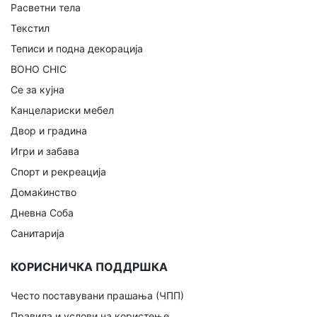
Расветни тела
Текстил
Теписи и подна декорација
BOHO CHIC
Се за кујна
Канцелариски мебел
Двор и градина
Игри и забава
Спорт и рекреација
Домаќинство
Дневна Соба
Санитарија
КОРИСНИЧКА ПОДДРШКА
Често поставувани прашања (ЧПП)
Правила и услови на користење