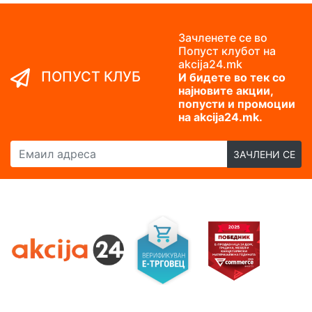
Зачленете се во
Попуст клубот на
akcija24.mk
ПОПУСТ КЛУБ
И бидете во тек со
најновите акции,
попусти и промоции
на akcija24.mk.
Емаил адреса
ЗАЧЛЕНИ СЕ