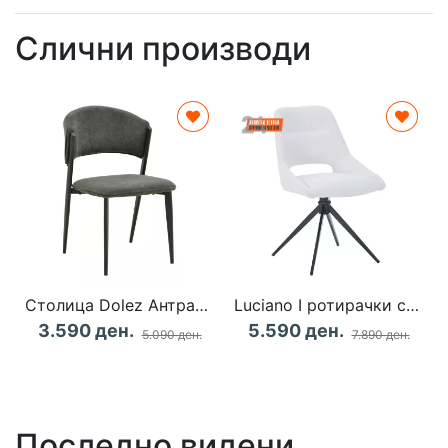
Слични производи
Столица Dolez Антрацит
Luciano I ротирачки стол во бежова ткаенина-метални ногарки црни 52.5x54x85cm
3.590 ден.
5.590 ден.
5.090 ден.
7.890 ден.
Последно видени