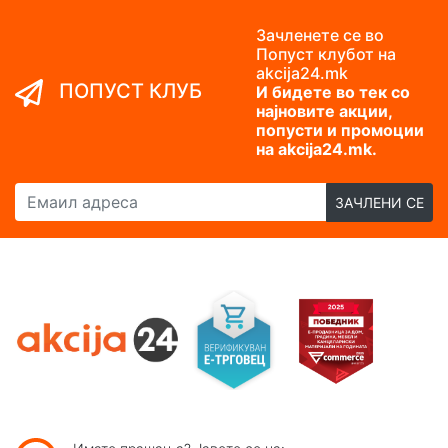
Зачленете се во
Попуст клубот на
akcija24.mk
ПОПУСТ КЛУБ
И бидете во тек со
најновите акции,
попусти и промоции
на akcija24.mk.
Емаил адреса
ЗАЧЛЕНИ СЕ