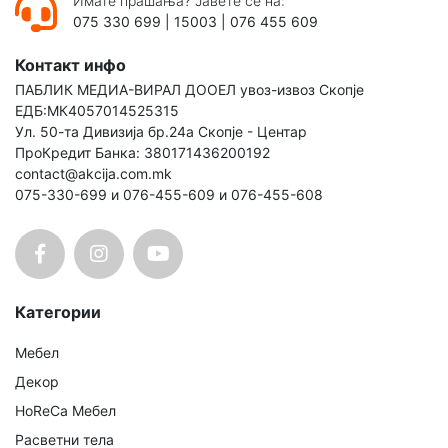
Имате прашања? Јавете се на:
075 330 699
|
15003
|
076 455 609
Контакт инфо
ПАБЛИК МЕДИА-ВИРАЛ ДООЕЛ увоз-извоз Скопје
ЕДБ:МК4057014525315
Ул. 50-та Дивизија бр.24а Скопје - Центар
ПроКредит Банка: 380171436200192
contact@akcija.com.mk
075-330-699 и 076-455-609 и 076-455-608
Категории
Мебел
Декор
HoReCa Мебел
Расветни тела