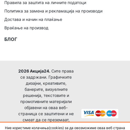
Правила за заштита на личните податоци
Политика за замена и рекламација на производи
Достава и начин на плаќање
Враќање на производ
БЛОГ
2026 Акција24.
Сите права
се задржани. Графичките
дизајни, креативите,
банерите, визуелните
решенија, текстовите и
промотивните материјали
објавени на оваа веб-
страница се заштитени и не
смеат да се преземаат,
копираат, преработуваат,
Ние користиме колачиња(cookies) за да овозможиме оваа веб страна