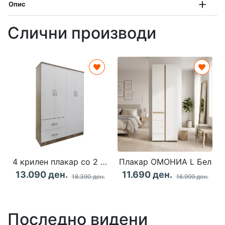
Опис
Слични производи
4 крилен плакар со 2 фиоки Lego во боја храст-бела 120.5x42x181cm
Плакар ОМОНИА L Бел
13.090 ден.
11.690 ден.
18.390 ден.
16.999 ден.
Последно видени