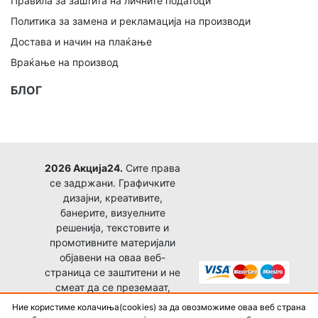
Правила за заштита на личните податоци
Политика за замена и рекламација на производи
Достава и начин на плаќање
Враќање на производ
БЛОГ
2026 Акција24.
Сите права
се задржани. Графичките
дизајни, креативите,
банерите, визуелните
решенија, текстовите и
промотивните материјали
објавени на оваа веб-
страница се заштитени и не
смеат да се преземаат,
копираат, преработуваат,
Ние користиме колачиња(cookies) за да овозможиме оваа веб страна
објавуваат или користат за