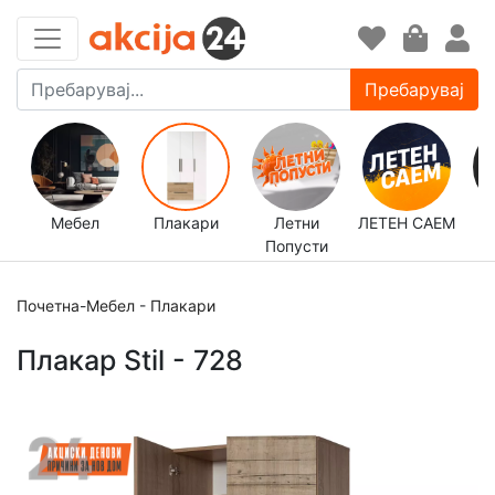
Пребарувај
Мебел
Плакари
Летни
ЛЕТЕН САЕМ
Попусти
д
Почетна
-
Мебел
-
Плакари
Плакар Stil - 728