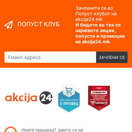
Зачленете се во
Попуст клубот на
akcija24.mk
ПОПУСТ КЛУБ
И бидете во тек со
најновите акции,
попусти и промоции
на akcija24.mk.
Емаил адреса
ЗАЧЛЕНИ СЕ
Имате прашања? Јавете се на: