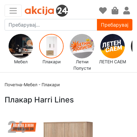
Пребарувај
Мебел
Плакари
Летни
ЛЕТЕН САЕМ
Попусти
д
Почетна
-
Мебел
-
Плакари
Плакар Harri Lines