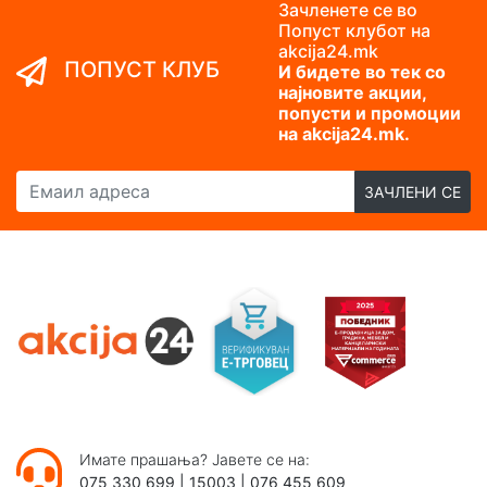
Зачленете се во
Попуст клубот на
akcija24.mk
ПОПУСТ КЛУБ
И бидете во тек со
најновите акции,
попусти и промоции
на akcija24.mk.
Емаил адреса
ЗАЧЛЕНИ СЕ
Имате прашања? Јавете се на:
075 330 699
|
15003
|
076 455 609