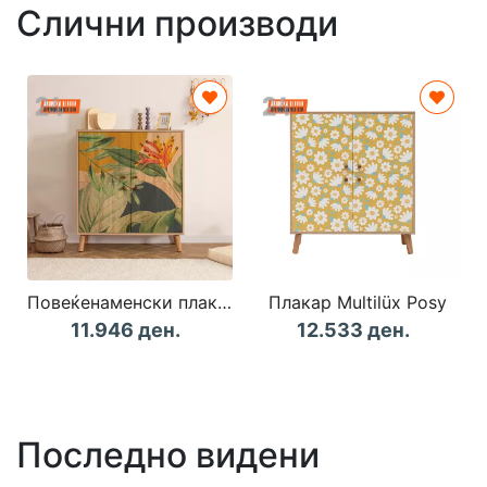
Слични производи
Повеќенаменски плакар Multilüx Saka Sonomo Green Yellow
Плакар Multilüx Posy
11.946 ден.
12.533 ден.
Последно видени