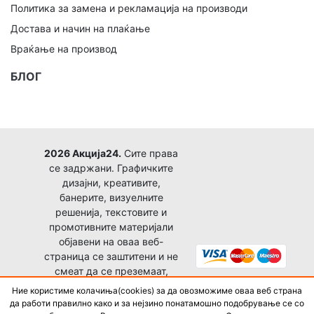
Политика за замена и рекламација на производи
Достава и начин на плаќање
Враќање на производ
БЛОГ
2026 Акција24.
Сите права
се задржани. Графичките
дизајни, креативите,
банерите, визуелните
решенија, текстовите и
промотивните материјали
објавени на оваа веб-
страница се заштитени и не
смеат да се преземаат,
копираат, преработуваат,
Ние користиме колачиња(cookies) за да овозможиме оваа веб страна
објавуваат или користат за
да работи правилно како и за нејзино понатамошно подобрување се со