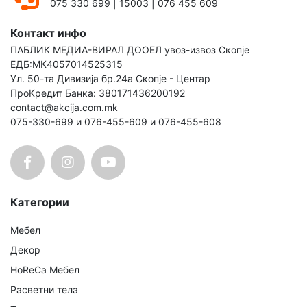
075 330 699
|
15003
|
076 455 609
Контакт инфо
ПАБЛИК МЕДИА-ВИРАЛ ДООЕЛ увоз-извоз Скопје
ЕДБ:МК4057014525315
Ул. 50-та Дивизија бр.24а Скопје - Центар
ПроКредит Банка: 380171436200192
contact@akcija.com.mk
075-330-699 и 076-455-609 и 076-455-608
Категории
Мебел
Декор
HoReCa Мебел
Расветни тела