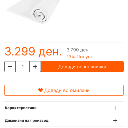
3.299 ден.
3.790 ден.
13
% Попуст
Додади во кошничка
Додади во омилени
Карактеристики
Димензии на производ