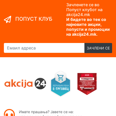
Зачленете се во
Попуст клубот на
akcija24.mk
ПОПУСТ КЛУБ
И бидете во тек со
најновите акции,
попусти и промоции
на akcija24.mk.
Емаил адреса
ЗАЧЛЕНИ СЕ
Имате прашања? Јавете се на: