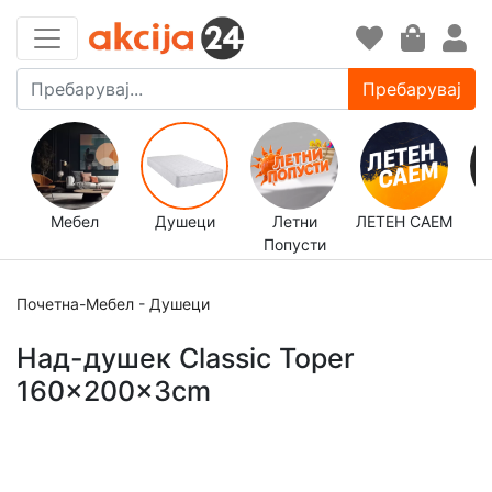
Пребарувај
Мебел
Душеци
Летни
ЛЕТЕН САЕМ
Попусти
д
Почетна
-
Мебел
-
Душеци
Над-душек Classic Toper
160x200x3cm