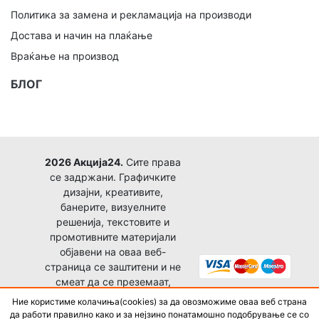
Политика за замена и рекламација на производи
Достава и начин на плаќање
Враќање на производ
БЛОГ
2026 Акција24.
Сите права
се задржани. Графичките
дизајни, креативите,
банерите, визуелните
решенија, текстовите и
промотивните материјали
објавени на оваа веб-
страница се заштитени и не
смеат да се преземаат,
копираат, преработуваат,
Ние користиме колачиња(cookies) за да овозможиме оваа веб страна
објавуваат или користат за
да работи правилно како и за нејзино понатамошно подобрување се со