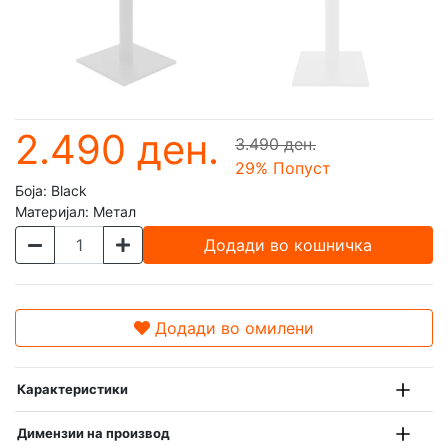
2.490 ден.
3.490 ден.
29
% Попуст
Боја:
Black
Материјал:
Метал
Додади во кошничка
Додади во омилени
Карактеристики
Димензии на производ