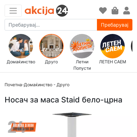
Пребарувај
Домаќинство
Друго
Летни
ЛЕТЕН САЕМ
Попусти
д
Почетна
-
Домаќинство
-
Друго
Носач за маса Staid бело-црна