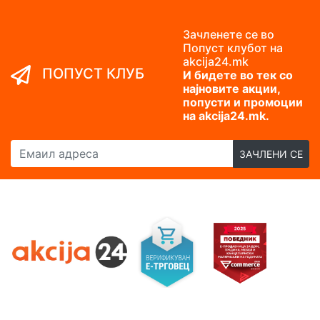
Зачленете се во
Попуст клубот на
akcija24.mk
ПОПУСТ КЛУБ
И бидете во тек со
најновите акции,
попусти и промоции
на akcija24.mk.
Емаил адреса
ЗАЧЛЕНИ СЕ