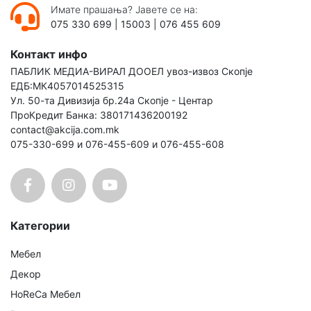
Имате прашања? Јавете се на:
075 330 699
|
15003
|
076 455 609
Контакт инфо
ПАБЛИК МЕДИА-ВИРАЛ ДООЕЛ увоз-извоз Скопје
ЕДБ:МК4057014525315
Ул. 50-та Дивизија бр.24а Скопје - Центар
ПроКредит Банка: 380171436200192
contact@akcija.com.mk
075-330-699 и 076-455-609 и 076-455-608
Категории
Мебел
Декор
HoReCa Мебел