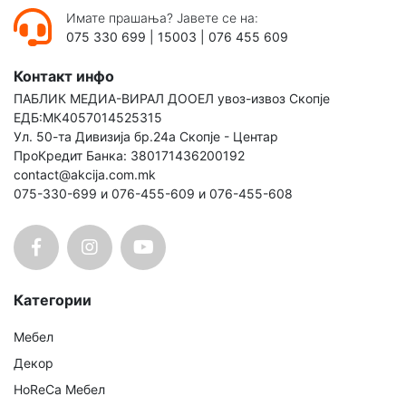
Имате прашања? Јавете се на:
075 330 699
|
15003
|
076 455 609
Контакт инфо
ПАБЛИК МЕДИА-ВИРАЛ ДООЕЛ увоз-извоз Скопје
ЕДБ:МК4057014525315
Ул. 50-та Дивизија бр.24а Скопје - Центар
ПроКредит Банка: 380171436200192
contact@akcija.com.mk
075-330-699 и 076-455-609 и 076-455-608
Категории
Мебел
Декор
HoReCa Мебел