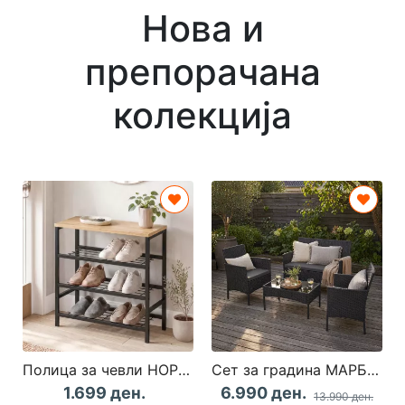
Нова и
препорачана
колекција
Полица за чевли НОРДЕН МАКС Даб/Црна
Сет за градина МАРБЕЛА Црна
1.699 ден.
6.990 ден.
13.990 ден.