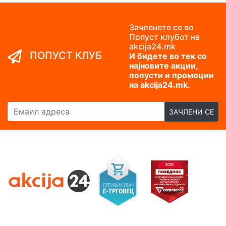
Зачленете се во
Попуст клубот на
akcija24.mk
ПОПУСТ КЛУБ
И бидете во тек со
најновите акции,
попусти и промоции
на akcija24.mk.
Емаил адреса
ЗАЧЛЕНИ СЕ