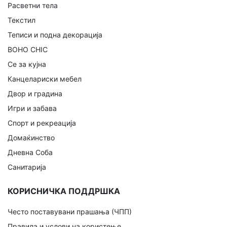
Расветни тела
Текстил
Теписи и подна декорација
BOHO CHIC
Се за кујна
Канцелариски мебел
Двор и градина
Игри и забава
Спорт и рекреација
Домаќинство
Дневна Соба
Санитарија
КОРИСНИЧКА ПОДДРШКА
Често поставувани прашања (ЧПП)
Правила и услови на користење