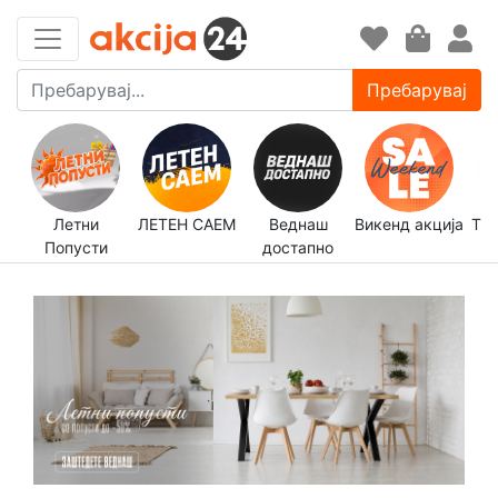
Пребарувај
Летни
ЛЕТЕН САЕМ
Веднаш
Викенд акција
Трп
Попусти
достапно