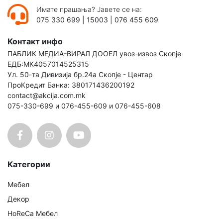
Имате прашања? Јавете се на:
075 330 699
|
15003
|
076 455 609
Контакт инфо
ПАБЛИК МЕДИА-ВИРАЛ ДООЕЛ увоз-извоз Скопје
ЕДБ:МК4057014525315
Ул. 50-та Дивизија бр.24а Скопје - Центар
ПроКредит Банка: 380171436200192
contact@akcija.com.mk
075-330-699 и 076-455-609 и 076-455-608
Категории
Мебел
Декор
HoReCa Мебел