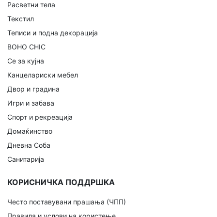
Расветни тела
Текстил
Теписи и подна декорација
BOHO CHIC
Се за кујна
Канцелариски мебел
Двор и градина
Игри и забава
Спорт и рекреација
Домаќинство
Дневна Соба
Санитарија
КОРИСНИЧКА ПОДДРШКА
Често поставувани прашања (ЧПП)
Правила и услови на користење