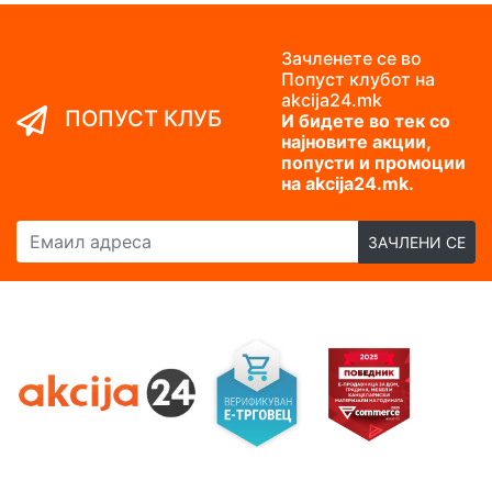
Зачленете се во
Попуст клубот на
akcija24.mk
ПОПУСТ КЛУБ
И бидете во тек со
најновите акции,
попусти и промоции
на akcija24.mk.
Емаил адреса
ЗАЧЛЕНИ СЕ