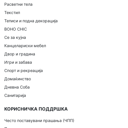
Расветни тела
Текстил
Теписи и подна декорација
BOHO CHIC
Се за кујна
Канцелариски мебел
Двор и градина
Игри и забава
Спорт и рекреација
Домаќинство
Дневна Соба
Санитарија
КОРИСНИЧКА ПОДДРШКА
Често поставувани прашања (ЧПП)