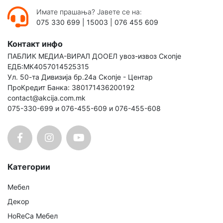
Имате прашања? Јавете се на:
075 330 699
|
15003
|
076 455 609
Контакт инфо
ПАБЛИК МЕДИА-ВИРАЛ ДООЕЛ увоз-извоз Скопје
ЕДБ:МК4057014525315
Ул. 50-та Дивизија бр.24а Скопје - Центар
ПроКредит Банка: 380171436200192
contact@akcija.com.mk
075-330-699 и 076-455-609 и 076-455-608
Категории
Мебел
Декор
HoReCa Мебел