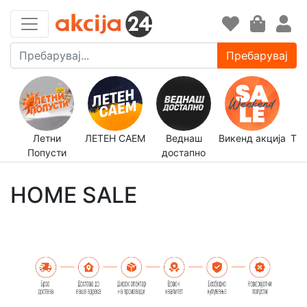
Пребарувај
Летни
ЛЕТЕН САЕМ
Веднаш
Викенд акција
Трп
Попусти
достапно
HOME SALE