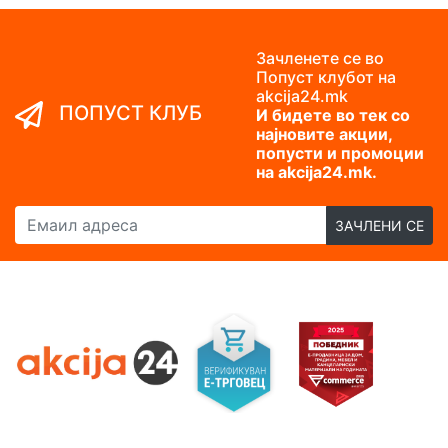
Зачленете се во
Попуст клубот на
akcija24.mk
ПОПУСТ КЛУБ
И бидете во тек со
најновите акции,
попусти и промоции
на akcija24.mk.
Емаил адреса
ЗАЧЛЕНИ СЕ