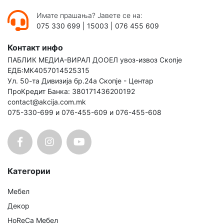
Имате прашања? Јавете се на:
075 330 699
|
15003
|
076 455 609
Контакт инфо
ПАБЛИК МЕДИА-ВИРАЛ ДООЕЛ увоз-извоз Скопје
ЕДБ:МК4057014525315
Ул. 50-та Дивизија бр.24а Скопје - Центар
ПроКредит Банка: 380171436200192
contact@akcija.com.mk
075-330-699 и 076-455-609 и 076-455-608
Категории
Мебел
Декор
HoReCa Мебел