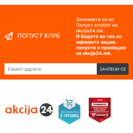
Зачленете се во
Попуст клубот на
akcija24.mk
ПОПУСТ КЛУБ
И бидете во тек со
најновите акции,
попусти и промоции
на akcija24.mk.
Емаил адреса
ЗАЧЛЕНИ СЕ