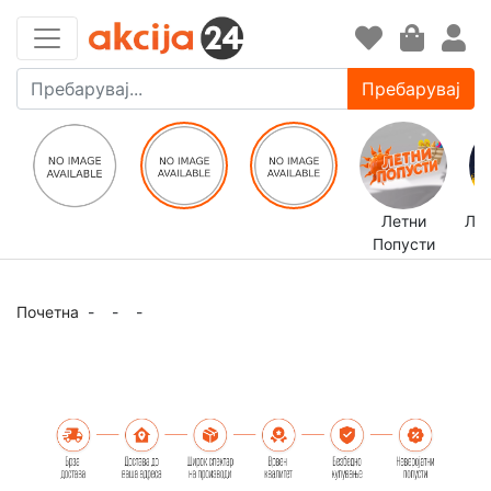
Пребарувај
Летни
ЛЕ
Попусти
Почетна
-
-
-