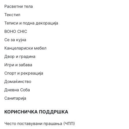
Расветни тела
Текстил
Теписи и подна декорација
BOHO CHIC
Се за кујна
Канцелариски мебел
Двор и градина
Игри и забава
Спорт и рекреација
Домаќинство
Дневна Соба
Санитарија
КОРИСНИЧКА ПОДДРШКА
Често поставувани прашања (ЧПП)