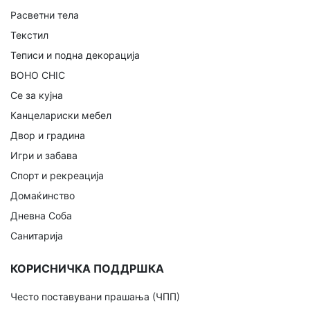
Расветни тела
Текстил
Теписи и подна декорација
BOHO CHIC
Се за кујна
Канцелариски мебел
Двор и градина
Игри и забава
Спорт и рекреација
Домаќинство
Дневна Соба
Санитарија
КОРИСНИЧКА ПОДДРШКА
Често поставувани прашања (ЧПП)