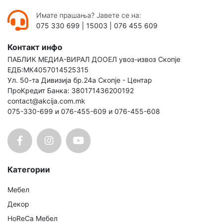
Имате прашања? Јавете се на:
075 330 699
|
15003
|
076 455 609
Контакт инфо
ПАБЛИК МЕДИА-ВИРАЛ ДООЕЛ увоз-извоз Скопје
ЕДБ:МК4057014525315
Ул. 50-та Дивизија бр.24а Скопје - Центар
ПроКредит Банка: 380171436200192
contact@akcija.com.mk
075-330-699 и 076-455-609 и 076-455-608
Категории
Мебел
Декор
HoReCa Мебел