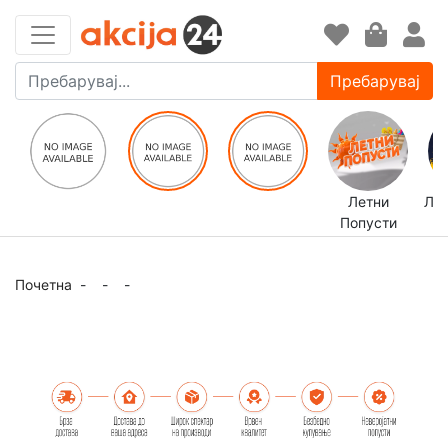
Пребарувај
Летни
ЛЕ
Попусти
Почетна
-
-
-