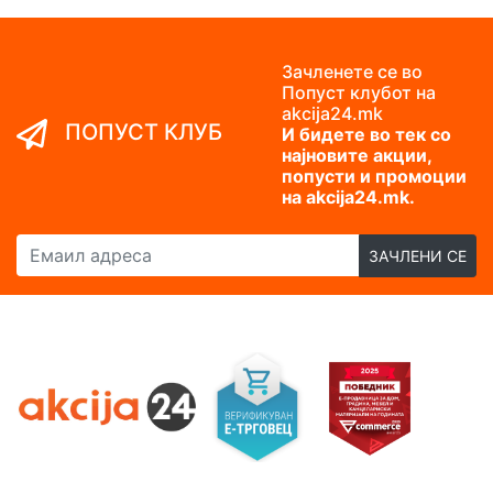
Зачленете се во
Попуст клубот на
akcija24.mk
ПОПУСТ КЛУБ
И бидете во тек со
најновите акции,
попусти и промоции
на akcija24.mk.
Емаил адреса
ЗАЧЛЕНИ СЕ