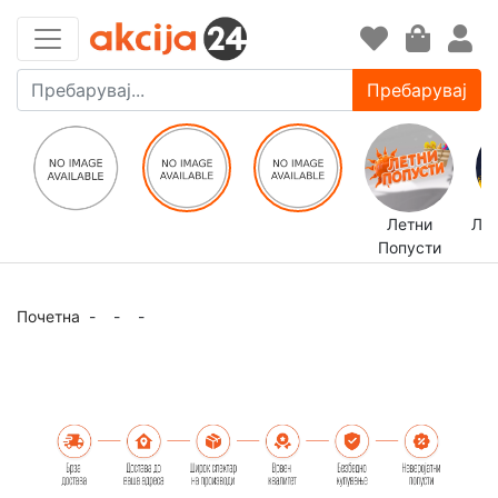
Пребарувај
Летни
ЛЕ
Попусти
Почетна
-
-
-