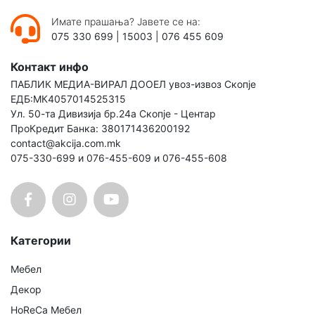
Имате прашања? Јавете се на:
075 330 699
|
15003
|
076 455 609
Контакт инфо
ПАБЛИК МЕДИА-ВИРАЛ ДООЕЛ увоз-извоз Скопје
ЕДБ:МК4057014525315
Ул. 50-та Дивизија бр.24а Скопје - Центар
ПроКредит Банка: 380171436200192
contact@akcija.com.mk
075-330-699 и 076-455-609 и 076-455-608
Категории
Мебел
Декор
HoReCa Мебел