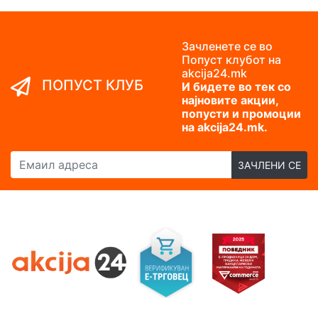
Зачленете се во
Попуст клубот на
akcija24.mk
ПОПУСТ КЛУБ
И бидете во тек со
најновите акции,
попусти и промоции
на akcija24.mk.
Емаил адреса
ЗАЧЛЕНИ СЕ