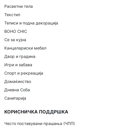
Расветни тела
Текстил
Теписи и подна декорација
BOHO CHIC
Се за кујна
Канцелариски мебел
Двор и градина
Игри и забава
Спорт и рекреација
Домаќинство
Дневна Соба
Санитарија
КОРИСНИЧКА ПОДДРШКА
Често поставувани прашања (ЧПП)