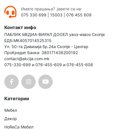
Имате прашања? Јавете се на:
075 330 699
|
15003
|
076 455 609
Контакт инфо
ПАБЛИК МЕДИА-ВИРАЛ ДООЕЛ увоз-извоз Скопје
ЕДБ:МК4057014525315
Ул. 50-та Дивизија бр.24а Скопје - Центар
ПроКредит Банка: 380171436200192
contact@akcija.com.mk
075-330-699 и 076-455-609 и 076-455-608
Категории
Мебел
Декор
HoReCa Мебел