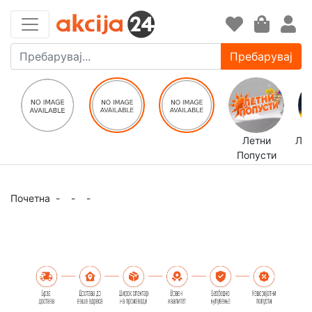
Пребарувај
Летни
ЛЕ
Попусти
Почетна
-
-
-