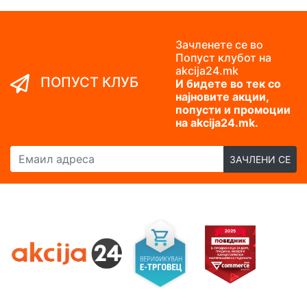
Зачленете се во
Попуст клубот на
akcija24.mk
ПОПУСТ КЛУБ
И бидете во тек со
најновите акции,
попусти и промоции
на akcija24.mk.
Емаил адреса
ЗАЧЛЕНИ СЕ