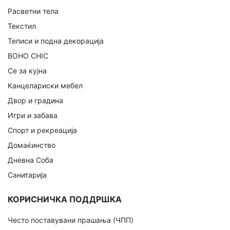
Расветни тела
Текстил
Теписи и подна декорација
BOHO CHIC
Се за кујна
Канцелариски мебел
Двор и градина
Игри и забава
Спорт и рекреација
Домаќинство
Дневна Соба
Санитарија
КОРИСНИЧКА ПОДДРШКА
Често поставувани прашања (ЧПП)