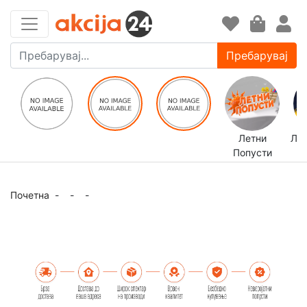
Пребарувај
Летни
ЛЕ
Попусти
Почетна
-
-
-