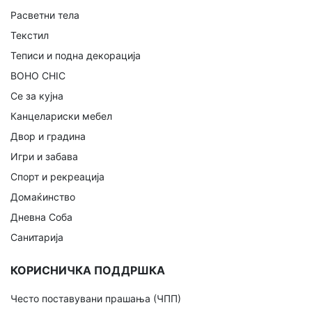
Расветни тела
Текстил
Теписи и подна декорација
BOHO CHIC
Се за кујна
Канцелариски мебел
Двор и градина
Игри и забава
Спорт и рекреација
Домаќинство
Дневна Соба
Санитарија
КОРИСНИЧКА ПОДДРШКА
Често поставувани прашања (ЧПП)