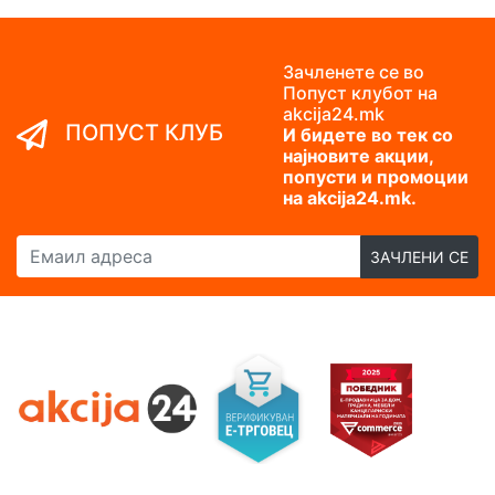
Зачленете се во
Попуст клубот на
akcija24.mk
ПОПУСТ КЛУБ
И бидете во тек со
најновите акции,
попусти и промоции
на akcija24.mk.
Емаил адреса
ЗАЧЛЕНИ СЕ