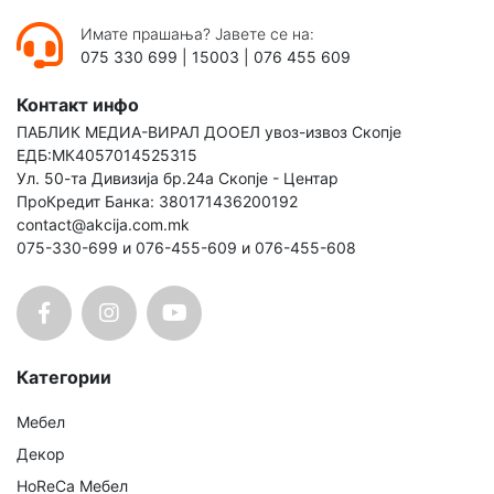
Имате прашања? Јавете се на:
075 330 699
|
15003
|
076 455 609
Контакт инфо
ПАБЛИК МЕДИА-ВИРАЛ ДООЕЛ увоз-извоз Скопје
ЕДБ:МК4057014525315
Ул. 50-та Дивизија бр.24а Скопје - Центар
ПроКредит Банка: 380171436200192
contact@akcija.com.mk
075-330-699 и 076-455-609 и 076-455-608
Категории
Мебел
Декор
HoReCa Мебел