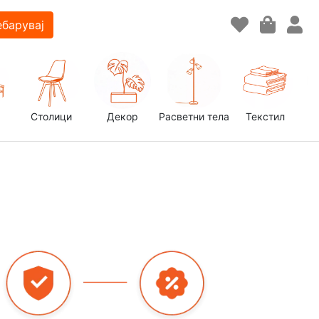
барувај
Столици
Декор
Расветни тела
Текстил
д