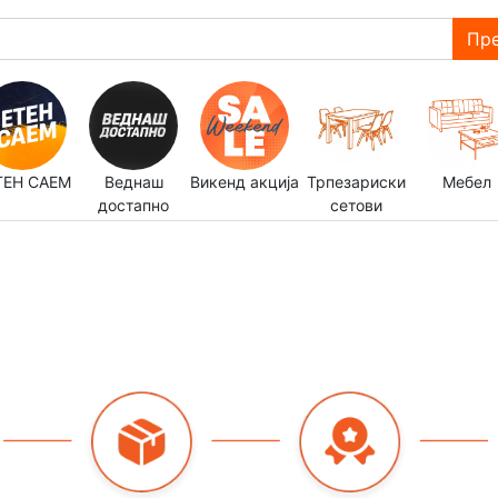
Пре
ТЕН САЕМ
Веднаш
Викенд акција
Трпезариски
Мебел
достапно
сетови