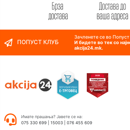
Зачленете се во Попуст
ПОПУСТ КЛУБ
И бидете во тек со нај
akcija24.mk.
Имате прашања? Јавете се на:
075 330 699
|
15003
|
076 455 609