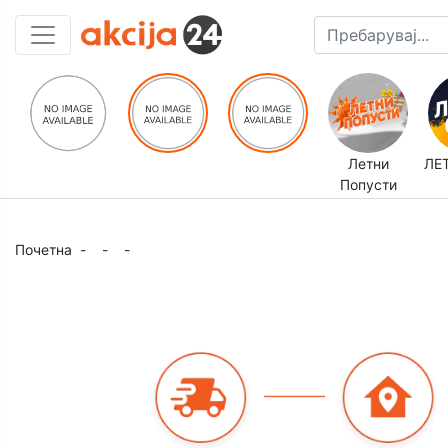
Летни
ЛЕ
Попусти
Почетна
-
-
-