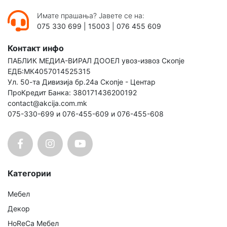
Имате прашања? Јавете се на:
075 330 699
|
15003
|
076 455 609
Контакт инфо
ПАБЛИК МЕДИА-ВИРАЛ ДООЕЛ увоз-извоз Скопје
ЕДБ:МК4057014525315
Ул. 50-та Дивизија бр.24а Скопје - Центар
ПроКредит Банка: 380171436200192
contact@akcija.com.mk
075-330-699 и 076-455-609 и 076-455-608
Категории
Мебел
Декор
HoReCa Мебел