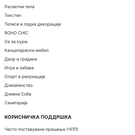
Расветни тела
Текстил
Теписи и подна декорација
BOHO CHIC
Се за кујна
Канцелариски мебел
Двор и градина
Игри и забава
Спорт и рекреација
Домаќинство
Дневна Соба
Санитарија
КОРИСНИЧКА ПОДДРШКА
Често поставувани прашања (ЧПП)