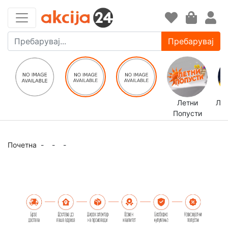
Пребарувај
Летни
ЛЕ
Попусти
Почетна
-
-
-