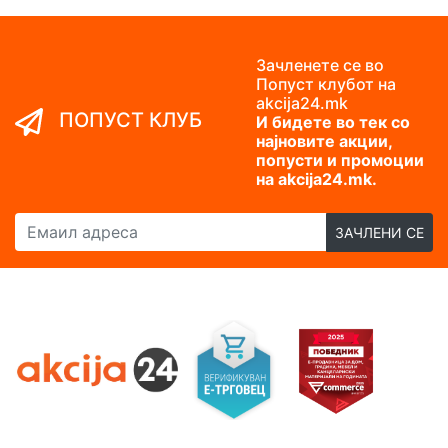
Зачленете се во
Попуст клубот на
akcija24.mk
ПОПУСТ КЛУБ
И бидете во тек со
најновите акции,
попусти и промоции
на akcija24.mk.
Емаил адреса
ЗАЧЛЕНИ СЕ