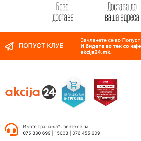
Зачленете се во Попуст
ПОПУСТ КЛУБ
И бидете во тек со нај
akcija24.mk.
Имате прашања? Јавете се на:
075 330 699
|
15003
|
076 455 609