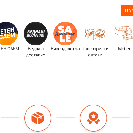
Пре
ТЕН САЕМ
Веднаш
Викенд акција
Трпезариски
Мебел
достапно
сетови