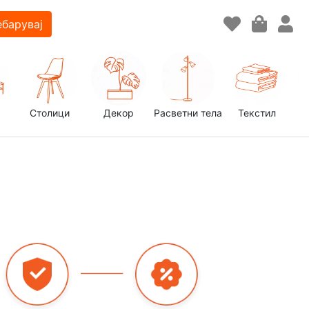
барувај
Столици
Декор
Расветни тела
Текстил
д