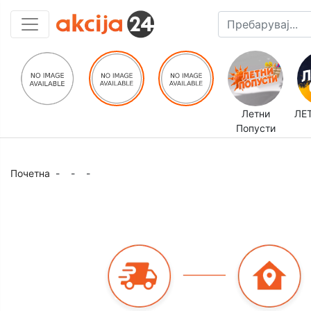
Летни
ЛЕ
Попусти
Почетна
-
-
-