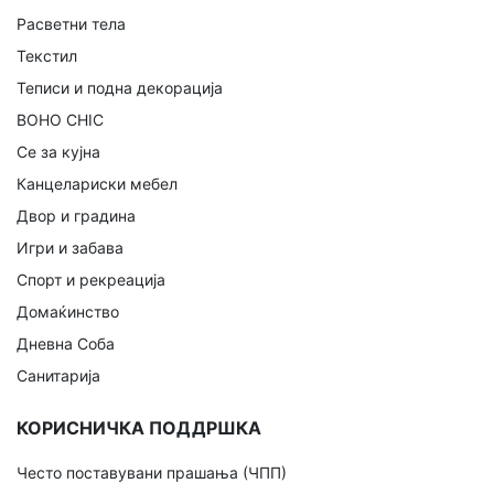
Расветни тела
Текстил
Теписи и подна декорација
BOHO CHIC
Се за кујна
Канцелариски мебел
Двор и градина
Игри и забава
Спорт и рекреација
Домаќинство
Дневна Соба
Санитарија
КОРИСНИЧКА ПОДДРШКА
Често поставувани прашања (ЧПП)