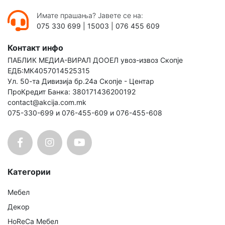
Имате прашања? Јавете се на:
075 330 699
|
15003
|
076 455 609
Контакт инфо
ПАБЛИК МЕДИА-ВИРАЛ ДООЕЛ увоз-извоз Скопје
ЕДБ:МК4057014525315
Ул. 50-та Дивизија бр.24а Скопје - Центар
ПроКредит Банка: 380171436200192
contact@akcija.com.mk
075-330-699 и 076-455-609 и 076-455-608
Категории
Мебел
Декор
HoReCa Мебел