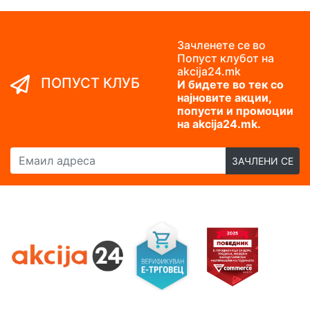
Зачленете се во
Попуст клубот на
akcija24.mk
ПОПУСТ КЛУБ
И бидете во тек со
најновите акции,
попусти и промоции
на akcija24.mk.
Емаил адреса
ЗАЧЛЕНИ СЕ