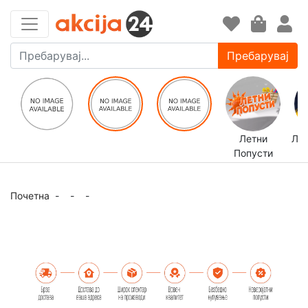
Пребарувај
Летни
ЛЕ
Попусти
Почетна
-
-
-