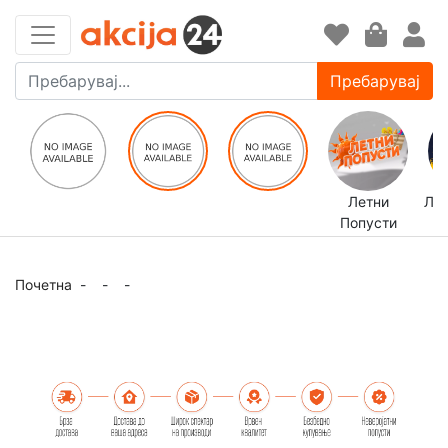
Пребарувај
Летни
ЛЕ
Попусти
Почетна
-
-
-