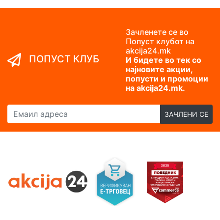
Зачленете се во
Попуст клубот на
akcija24.mk
ПОПУСТ КЛУБ
И бидете во тек со
најновите акции,
попусти и промоции
на akcija24.mk.
Емаил адреса
ЗАЧЛЕНИ СЕ