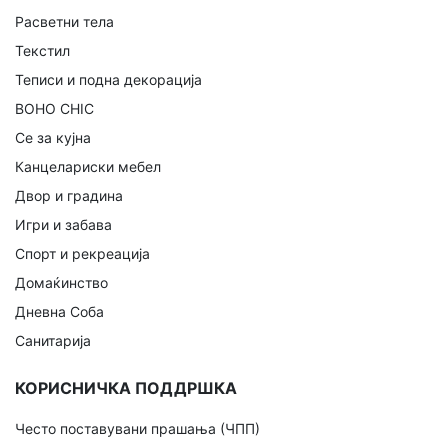
Расветни тела
Текстил
Теписи и подна декорација
BOHO CHIC
Се за кујна
Канцелариски мебел
Двор и градина
Игри и забава
Спорт и рекреација
Домаќинство
Дневна Соба
Санитарија
КОРИСНИЧКА ПОДДРШКА
Често поставувани прашања (ЧПП)