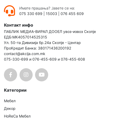
Имате прашања? Јавете се на:
075 330 699
|
15003
|
076 455 609
Контакт инфо
ПАБЛИК МЕДИА-ВИРАЛ ДООЕЛ увоз-извоз Скопје
ЕДБ:МК4057014525315
Ул. 50-та Дивизија бр.24а Скопје - Центар
ПроКредит Банка: 380171436200192
contact@akcija.com.mk
075-330-699 и 076-455-609 и 076-455-608
Категории
Мебел
Декор
HoReCa Мебел