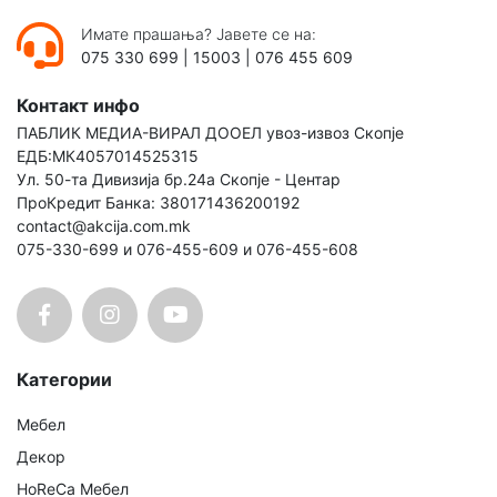
Имате прашања? Јавете се на:
075 330 699
|
15003
|
076 455 609
Контакт инфо
ПАБЛИК МЕДИА-ВИРАЛ ДООЕЛ увоз-извоз Скопје
ЕДБ:МК4057014525315
Ул. 50-та Дивизија бр.24а Скопје - Центар
ПроКредит Банка: 380171436200192
contact@akcija.com.mk
075-330-699 и 076-455-609 и 076-455-608
Категории
Мебел
Декор
HoReCa Мебел