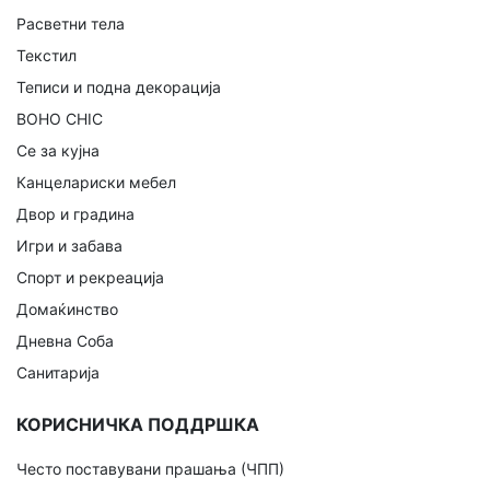
Расветни тела
Текстил
Теписи и подна декорација
BOHO CHIC
Се за кујна
Канцелариски мебел
Двор и градина
Игри и забава
Спорт и рекреација
Домаќинство
Дневна Соба
Санитарија
КОРИСНИЧКА ПОДДРШКА
Често поставувани прашања (ЧПП)