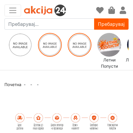
Пребарувај
Летни
ЛЕ
Попусти
Почетна
-
-
-