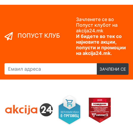
Зачленете се во
Попуст клубот на
akcija24.mk
ПОПУСТ КЛУБ
И бидете во тек со
најновите акции,
попусти и промоции
на akcija24.mk.
Емаил адреса
ЗАЧЛЕНИ СЕ