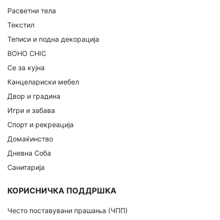
Расветни тела
Текстил
Теписи и подна декорација
BOHO CHIC
Се за кујна
Канцелариски мебел
Двор и градина
Игри и забава
Спорт и рекреација
Домаќинство
Дневна Соба
Санитарија
КОРИСНИЧКА ПОДДРШКА
Често поставувани прашања (ЧПП)