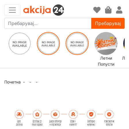
Пребарувај
Летни
ЛЕ
Попусти
Почетна
-
-
-