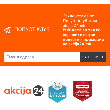
Зачленете се во
Попуст клубот на
akcija24.mk
ПОПУСТ КЛУБ
И бидете во тек со
најновите акции,
попусти и промоции
на akcija24.mk.
Емаил адреса
ЗАЧЛЕНИ СЕ