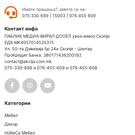
Имате прашања? Јавете се на:
075 330 699
|
15003
|
076 455 609
Контакт инфо
ПАБЛИК МЕДИА-ВИРАЛ ДООЕЛ увоз-извоз Скопје
ЕДБ:МК4057014525315
Ул. 50-та Дивизија бр.24а Скопје - Центар
ПроКредит Банка: 380171436200192
contact@akcija.com.mk
075-330-699 и 076-455-609 и 076-455-608
Категории
Мебел
Декор
HoReCa Мебел