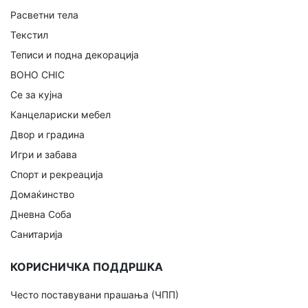
Расветни тела
Текстил
Теписи и подна декорација
BOHO CHIC
Се за кујна
Канцелариски мебел
Двор и градина
Игри и забава
Спорт и рекреација
Домаќинство
Дневна Соба
Санитарија
КОРИСНИЧКА ПОДДРШКА
Често поставувани прашања (ЧПП)