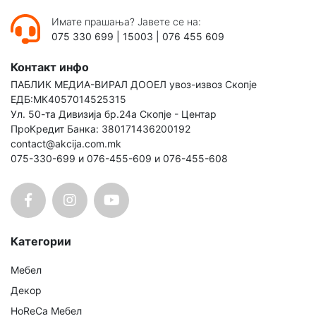
Имате прашања? Јавете се на:
075 330 699
|
15003
|
076 455 609
Контакт инфо
ПАБЛИК МЕДИА-ВИРАЛ ДООЕЛ увоз-извоз Скопје
ЕДБ:МК4057014525315
Ул. 50-та Дивизија бр.24а Скопје - Центар
ПроКредит Банка: 380171436200192
contact@akcija.com.mk
075-330-699 и 076-455-609 и 076-455-608
Категории
Мебел
Декор
HoReCa Мебел