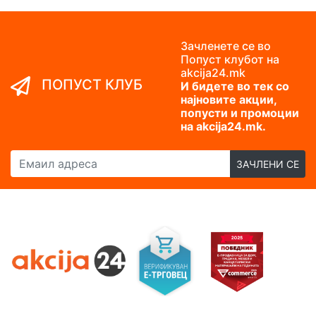
Зачленете се во
Попуст клубот на
akcija24.mk
ПОПУСТ КЛУБ
И бидете во тек со
најновите акции,
попусти и промоции
на akcija24.mk.
Емаил адреса
ЗАЧЛЕНИ СЕ