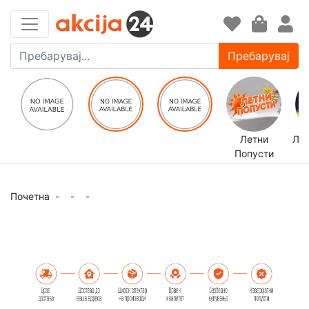
Пребарувај
Летни
ЛЕ
Попусти
Почетна
-
-
-