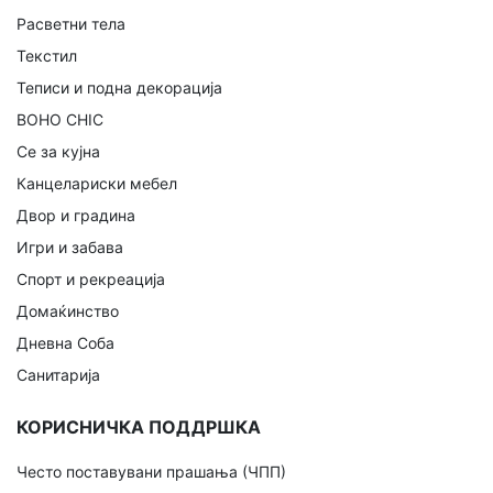
Расветни тела
Текстил
Теписи и подна декорација
BOHO CHIC
Се за кујна
Канцелариски мебел
Двор и градина
Игри и забава
Спорт и рекреација
Домаќинство
Дневна Соба
Санитарија
КОРИСНИЧКА ПОДДРШКА
Често поставувани прашања (ЧПП)