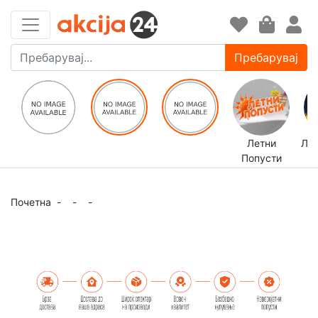
Пребарувај
Летни
ЛЕ
Попусти
Почетна
-
-
-