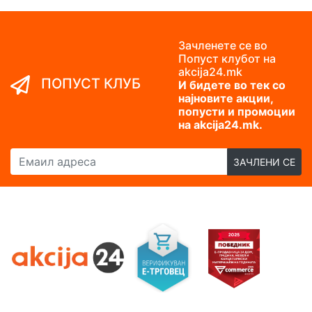
Зачленете се во
Попуст клубот на
akcija24.mk
ПОПУСТ КЛУБ
И бидете во тек со
најновите акции,
попусти и промоции
на akcija24.mk.
Емаил адреса
ЗАЧЛЕНИ СЕ