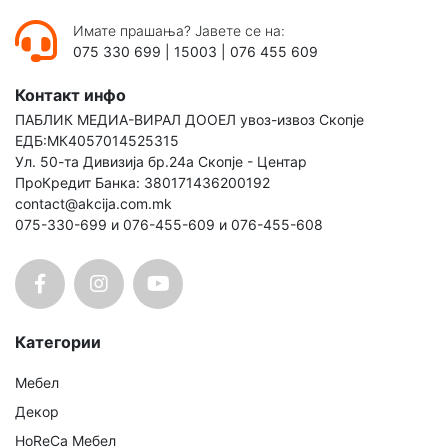
Имате прашања? Јавете се на:
075 330 699
|
15003
|
076 455 609
Контакт инфо
ПАБЛИК МЕДИА-ВИРАЛ ДООЕЛ увоз-извоз Скопје
ЕДБ:МК4057014525315
Ул. 50-та Дивизија бр.24а Скопје - Центар
ПроКредит Банка: 380171436200192
contact@akcija.com.mk
075-330-699 и 076-455-609 и 076-455-608
Категории
Мебел
Декор
HoReCa Мебел