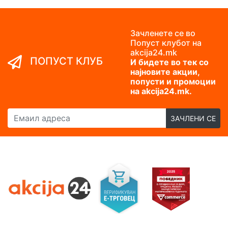
Зачленете се во
Попуст клубот на
akcija24.mk
ПОПУСТ КЛУБ
И бидете во тек со
најновите акции,
попусти и промоции
на akcija24.mk.
Емаил адреса
ЗАЧЛЕНИ СЕ