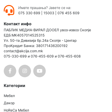
Имате прашања? Јавете се на:
075 330 699
|
15003
|
076 455 609
Контакт инфо
ПАБЛИК МЕДИА-ВИРАЛ ДООЕЛ увоз-извоз Скопје
ЕДБ:МК4057014525315
Ул. 50-та Дивизија бр.24а Скопје - Центар
ПроКредит Банка: 380171436200192
contact@akcija.com.mk
075-330-699 и 076-455-609 и 076-455-608
Категории
Мебел
Декор
HoReCa Мебел