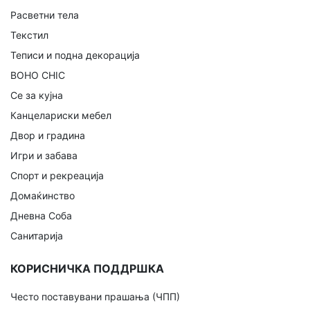
Расветни тела
Текстил
Теписи и подна декорација
BOHO CHIC
Се за кујна
Канцелариски мебел
Двор и градина
Игри и забава
Спорт и рекреација
Домаќинство
Дневна Соба
Санитарија
КОРИСНИЧКА ПОДДРШКА
Често поставувани прашања (ЧПП)