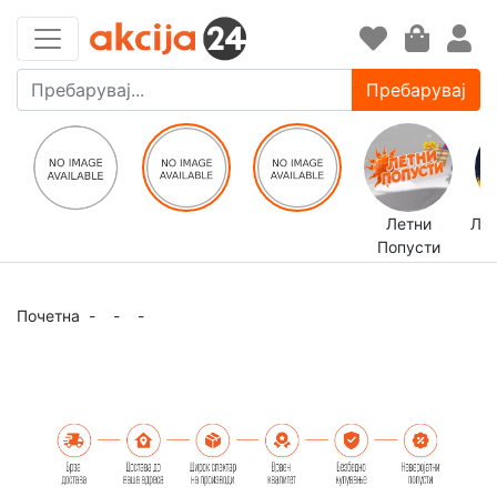
Пребарувај
Летни
ЛЕ
Попусти
Почетна
-
-
-