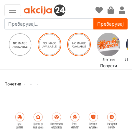
Пребарувај
Летни
ЛЕ
Попусти
Почетна
-
-
-