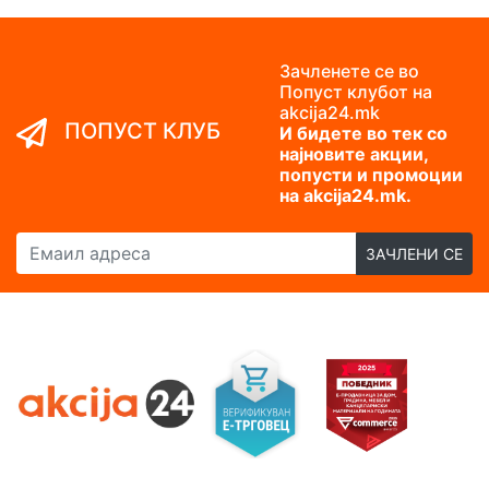
Зачленете се во
Попуст клубот на
akcija24.mk
ПОПУСТ КЛУБ
И бидете во тек со
најновите акции,
попусти и промоции
на akcija24.mk.
Емаил адреса
ЗАЧЛЕНИ СЕ