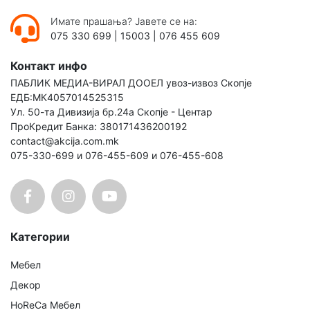
Имате прашања? Јавете се на:
075 330 699
|
15003
|
076 455 609
Контакт инфо
ПАБЛИК МЕДИА-ВИРАЛ ДООЕЛ увоз-извоз Скопје
ЕДБ:МК4057014525315
Ул. 50-та Дивизија бр.24а Скопје - Центар
ПроКредит Банка: 380171436200192
contact@akcija.com.mk
075-330-699 и 076-455-609 и 076-455-608
Категории
Мебел
Декор
HoReCa Мебел