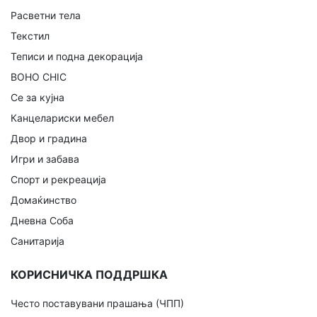
Расветни тела
Текстил
Теписи и подна декорација
BOHO CHIC
Се за кујна
Канцелариски мебел
Двор и градина
Игри и забава
Спорт и рекреација
Домаќинство
Дневна Соба
Санитарија
КОРИСНИЧКА ПОДДРШКА
Често поставувани прашања (ЧПП)