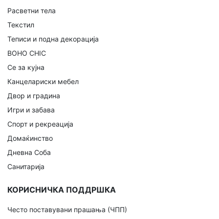
Расветни тела
Текстил
Теписи и подна декорација
BOHO CHIC
Се за кујна
Канцелариски мебел
Двор и градина
Игри и забава
Спорт и рекреација
Домаќинство
Дневна Соба
Санитарија
КОРИСНИЧКА ПОДДРШКА
Често поставувани прашања (ЧПП)