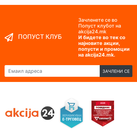
Зачленете се во
Попуст клубот на
akcija24.mk
ПОПУСТ КЛУБ
И бидете во тек со
најновите акции,
попусти и промоции
на akcija24.mk.
Емаил адреса
ЗАЧЛЕНИ СЕ