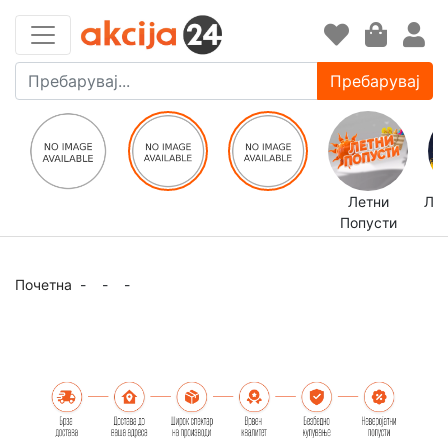
Пребарувај
Летни
ЛЕ
Попусти
Почетна
-
-
-