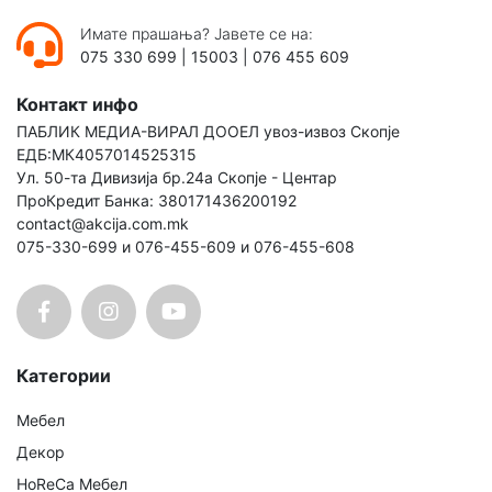
Имате прашања? Јавете се на:
075 330 699
|
15003
|
076 455 609
Контакт инфо
ПАБЛИК МЕДИА-ВИРАЛ ДООЕЛ увоз-извоз Скопје
ЕДБ:МК4057014525315
Ул. 50-та Дивизија бр.24а Скопје - Центар
ПроКредит Банка: 380171436200192
contact@akcija.com.mk
075-330-699 и 076-455-609 и 076-455-608
Категории
Мебел
Декор
HoReCa Мебел