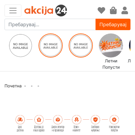
Пребарувај
Летни
ЛЕ
Попусти
Почетна
-
-
-