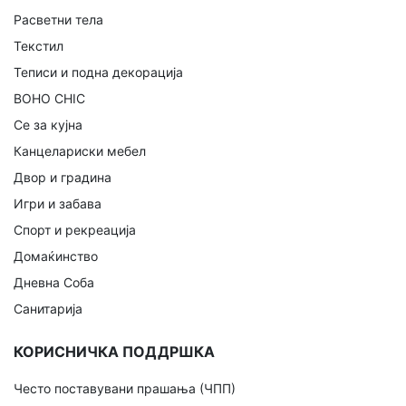
Расветни тела
Текстил
Теписи и подна декорација
BOHO CHIC
Се за кујна
Канцелариски мебел
Двор и градина
Игри и забава
Спорт и рекреација
Домаќинство
Дневна Соба
Санитарија
КОРИСНИЧКА ПОДДРШКА
Често поставувани прашања (ЧПП)