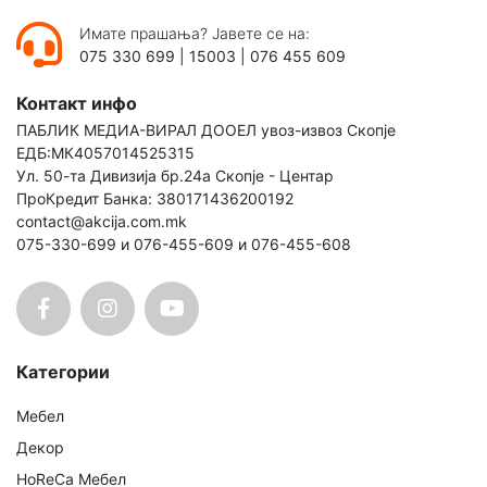
Имате прашања? Јавете се на:
075 330 699
|
15003
|
076 455 609
Контакт инфо
ПАБЛИК МЕДИА-ВИРАЛ ДООЕЛ увоз-извоз Скопје
ЕДБ:МК4057014525315
Ул. 50-та Дивизија бр.24а Скопје - Центар
ПроКредит Банка: 380171436200192
contact@akcija.com.mk
075-330-699 и 076-455-609 и 076-455-608
Категории
Мебел
Декор
HoReCa Мебел