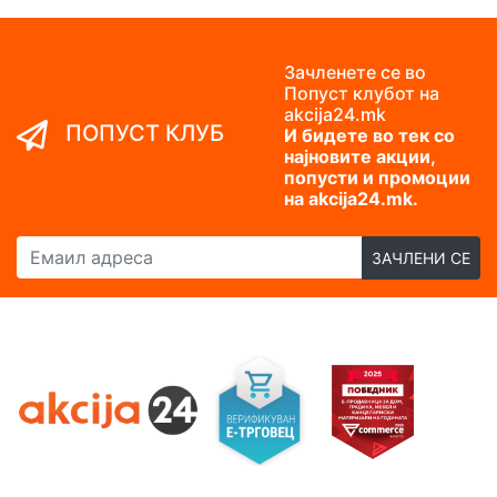
Зачленете се во
Попуст клубот на
akcija24.mk
ПОПУСТ КЛУБ
И бидете во тек со
најновите акции,
попусти и промоции
на akcija24.mk.
Емаил адреса
ЗАЧЛЕНИ СЕ