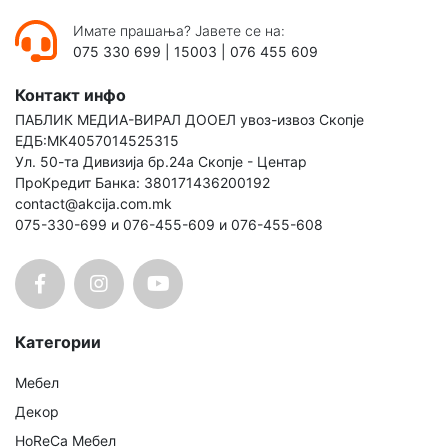
Имате прашања? Јавете се на:
075 330 699
|
15003
|
076 455 609
Контакт инфо
ПАБЛИК МЕДИА-ВИРАЛ ДООЕЛ увоз-извоз Скопје
ЕДБ:МК4057014525315
Ул. 50-та Дивизија бр.24а Скопје - Центар
ПроКредит Банка: 380171436200192
contact@akcija.com.mk
075-330-699 и 076-455-609 и 076-455-608
Категории
Мебел
Декор
HoReCa Мебел