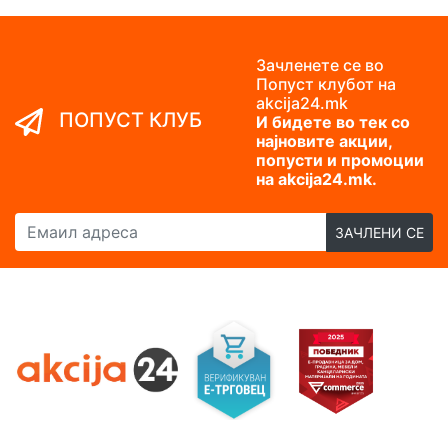
Зачленете се во
Попуст клубот на
akcija24.mk
ПОПУСТ КЛУБ
И бидете во тек со
најновите акции,
попусти и промоции
на akcija24.mk.
Емаил адреса
ЗАЧЛЕНИ СЕ