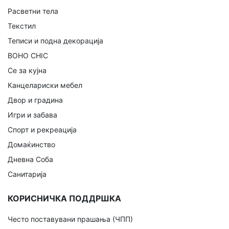
Расветни тела
Текстил
Теписи и подна декорација
BOHO CHIC
Се за кујна
Канцелариски мебел
Двор и градина
Игри и забава
Спорт и рекреација
Домаќинство
Дневна Соба
Санитарија
КОРИСНИЧКА ПОДДРШКА
Често поставувани прашања (ЧПП)