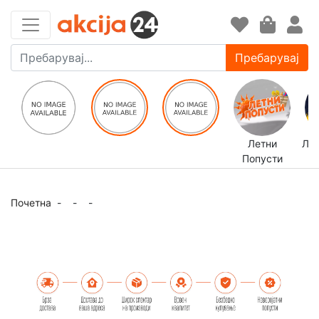
Пребарувај
Летни
ЛЕ
Попусти
Почетна
-
-
-