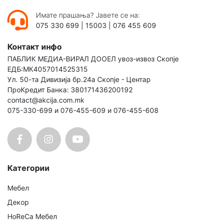
Имате прашања? Јавете се на:
075 330 699
|
15003
|
076 455 609
Контакт инфо
ПАБЛИК МЕДИА-ВИРАЛ ДООЕЛ увоз-извоз Скопје
ЕДБ:МК4057014525315
Ул. 50-та Дивизија бр.24а Скопје - Центар
ПроКредит Банка: 380171436200192
contact@akcija.com.mk
075-330-699 и 076-455-609 и 076-455-608
Категории
Мебел
Декор
HoReCa Мебел