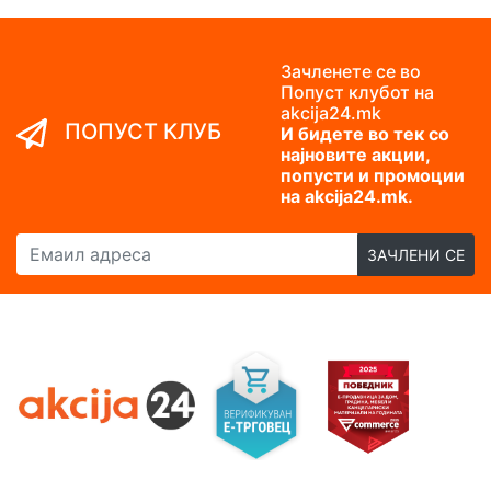
Зачленете се во
Попуст клубот на
akcija24.mk
ПОПУСТ КЛУБ
И бидете во тек со
најновите акции,
попусти и промоции
на akcija24.mk.
Емаил адреса
ЗАЧЛЕНИ СЕ