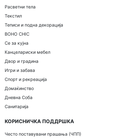
Расветни тела
Текстил
Теписи и подна декорација
BOHO CHIC
Се за кујна
Канцелариски мебел
Двор и градина
Игри и забава
Спорт и рекреација
Домаќинство
Дневна Соба
Санитарија
КОРИСНИЧКА ПОДДРШКА
Често поставувани прашања (ЧПП)