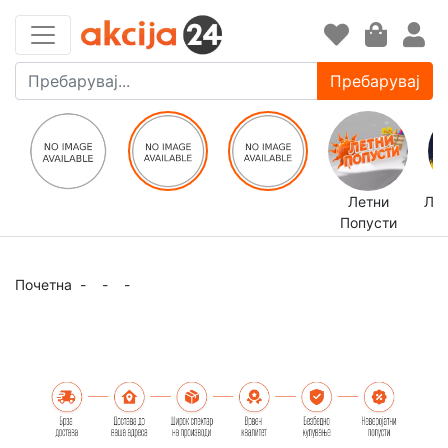
Пребарувај
Летни
ЛЕ
Попусти
Почетна
-
-
-