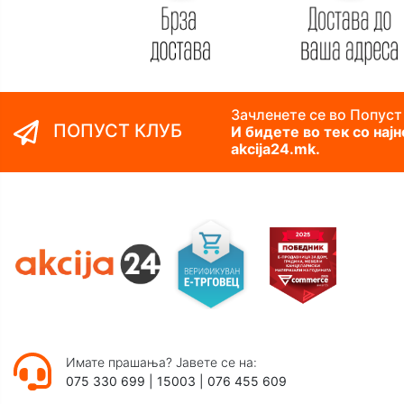
Зачленете се во Попуст
ПОПУСТ КЛУБ
И бидете во тек со нај
akcija24.mk.
Имате прашања? Јавете се на:
075 330 699
|
15003
|
076 455 609