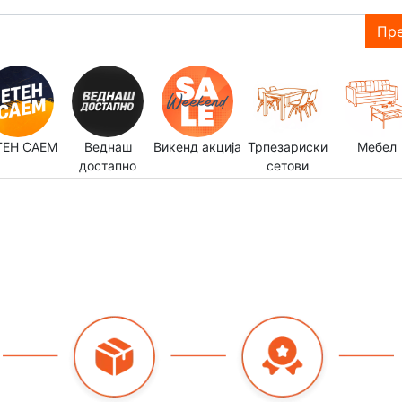
Пре
ТЕН САЕМ
Веднаш
Викенд акција
Трпезариски
Мебел
достапно
сетови