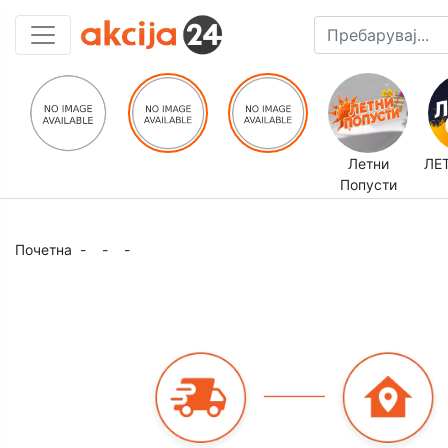
Летни
ЛЕ
Попусти
Почетна
-
-
-