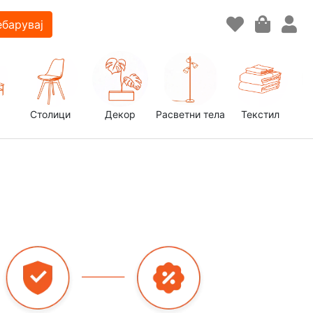
барувај
Столици
Декор
Расветни тела
Текстил
д