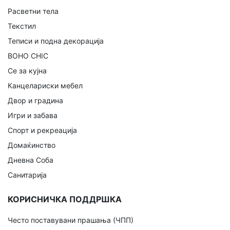
Расветни тела
Текстил
Теписи и подна декорација
BOHO CHIC
Се за кујна
Канцелариски мебел
Двор и градина
Игри и забава
Спорт и рекреација
Домаќинство
Дневна Соба
Санитарија
КОРИСНИЧКА ПОДДРШКА
Често поставувани прашања (ЧПП)