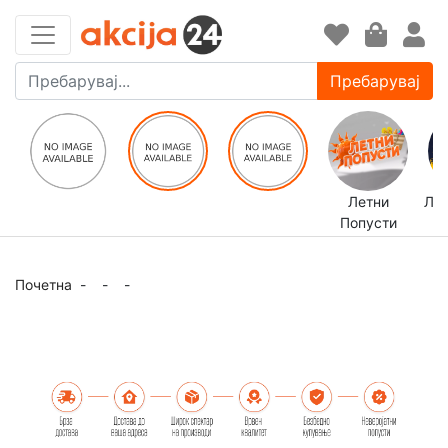
Пребарувај
Летни
ЛЕ
Попусти
Почетна
-
-
-