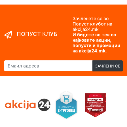
Зачленете се во
Попуст клубот на
akcija24.mk
ПОПУСТ КЛУБ
И бидете во тек со
најновите акции,
попусти и промоции
на akcija24.mk.
Емаил адреса
ЗАЧЛЕНИ СЕ