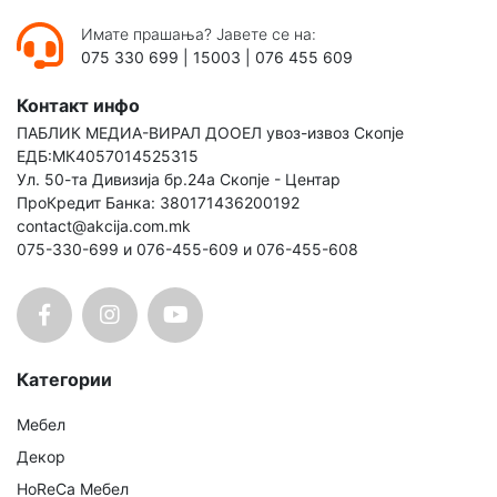
Имате прашања? Јавете се на:
075 330 699
|
15003
|
076 455 609
Контакт инфо
ПАБЛИК МЕДИА-ВИРАЛ ДООЕЛ увоз-извоз Скопје
ЕДБ:МК4057014525315
Ул. 50-та Дивизија бр.24а Скопје - Центар
ПроКредит Банка: 380171436200192
contact@akcija.com.mk
075-330-699 и 076-455-609 и 076-455-608
Категории
Мебел
Декор
HoReCa Мебел