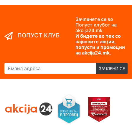
Зачленете се во
Попуст клубот на
akcija24.mk
ПОПУСТ КЛУБ
И бидете во тек со
најновите акции,
попусти и промоции
на akcija24.mk.
Емаил адреса
ЗАЧЛЕНИ СЕ