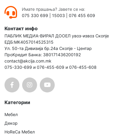
Имате прашања? Јавете се на:
075 330 699
|
15003
|
076 455 609
Контакт инфо
ПАБЛИК МЕДИА-ВИРАЛ ДООЕЛ увоз-извоз Скопје
ЕДБ:МК4057014525315
Ул. 50-та Дивизија бр.24а Скопје - Центар
ПроКредит Банка: 380171436200192
contact@akcija.com.mk
075-330-699 и 076-455-609 и 076-455-608
Категории
Мебел
Декор
HoReCa Мебел