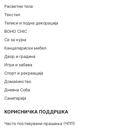
Расветни тела
Текстил
Теписи и подна декорација
BOHO CHIC
Се за кујна
Канцелариски мебел
Двор и градина
Игри и забава
Спорт и рекреација
Домаќинство
Дневна Соба
Санитарија
КОРИСНИЧКА ПОДДРШКА
Често поставувани прашања (ЧПП)