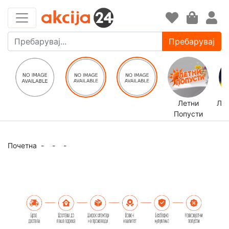
Пребарувај
Летни
ЛЕ
Попусти
Почетна
-
-
-