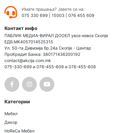
Имате прашања? Јавете се на:
075 330 699
|
15003
|
076 455 609
Контакт инфо
ПАБЛИК МЕДИА-ВИРАЛ ДООЕЛ увоз-извоз Скопје
ЕДБ:МК4057014525315
Ул. 50-та Дивизија бр.24а Скопје - Центар
ПроКредит Банка: 380171436200192
contact@akcija.com.mk
075-330-699 и 076-455-609 и 076-455-608
Категории
Мебел
Декор
HoReCa Мебел