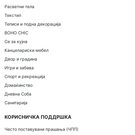
Расветни тела
Текстил
Теписи и подна декорација
BOHO CHIC
Се за кујна
Канцелариски мебел
Двор и градина
Игри и забава
Спорт и рекреација
Домаќинство
Дневна Соба
Санитарија
КОРИСНИЧКА ПОДДРШКА
Често поставувани прашања (ЧПП)