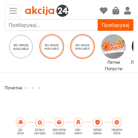
Пребарувај
Летни
ЛЕ
Попусти
Почетна
-
-
-