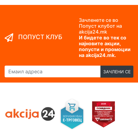
Зачленете се во
Попуст клубот на
akcija24.mk
ПОПУСТ КЛУБ
И бидете во тек со
најновите акции,
попусти и промоции
на akcija24.mk.
Емаил адреса
ЗАЧЛЕНИ СЕ