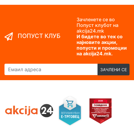
Зачленете се во
Попуст клубот на
akcija24.mk
ПОПУСТ КЛУБ
И бидете во тек со
најновите акции,
попусти и промоции
на akcija24.mk.
Емаил адреса
ЗАЧЛЕНИ СЕ