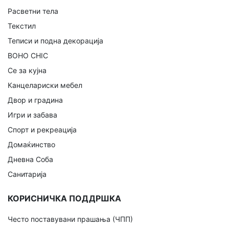
Расветни тела
Текстил
Теписи и подна декорација
BOHO CHIC
Се за кујна
Канцелариски мебел
Двор и градина
Игри и забава
Спорт и рекреација
Домаќинство
Дневна Соба
Санитарија
КОРИСНИЧКА ПОДДРШКА
Често поставувани прашања (ЧПП)