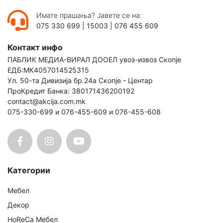
Имате прашања? Јавете се на:
075 330 699
|
15003
|
076 455 609
Контакт инфо
ПАБЛИК МЕДИА-ВИРАЛ ДООЕЛ увоз-извоз Скопје
ЕДБ:МК4057014525315
Ул. 50-та Дивизија бр.24а Скопје - Центар
ПроКредит Банка: 380171436200192
contact@akcija.com.mk
075-330-699 и 076-455-609 и 076-455-608
Категории
Мебел
Декор
HoReCa Мебел