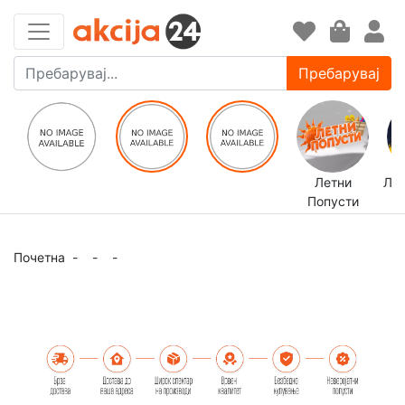
Пребарувај
Летни
ЛЕ
Попусти
Почетна
-
-
-