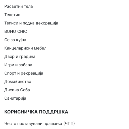
Расветни тела
Текстил
Теписи и подна декорација
BOHO CHIC
Се за кујна
Канцелариски мебел
Двор и градина
Игри и забава
Спорт и рекреација
Домаќинство
Дневна Соба
Санитарија
КОРИСНИЧКА ПОДДРШКА
Често поставувани прашања (ЧПП)