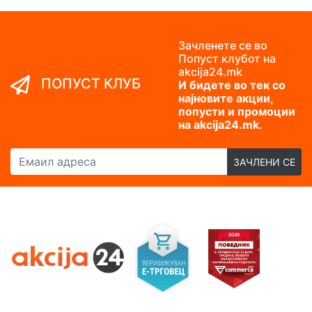
Зачленете се во
Попуст клубот на
akcija24.mk
ПОПУСТ КЛУБ
И бидете во тек со
најновите акции,
попусти и промоции
на akcija24.mk.
Емаил адреса
ЗАЧЛЕНИ СЕ