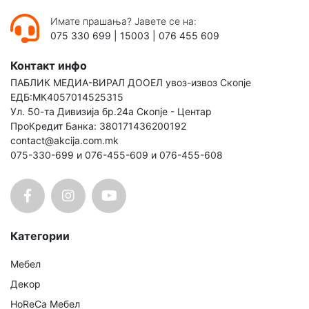
Имате прашања? Јавете се на:
075 330 699
|
15003
|
076 455 609
Контакт инфо
ПАБЛИК МЕДИА-ВИРАЛ ДООЕЛ увоз-извоз Скопје
ЕДБ:МК4057014525315
Ул. 50-та Дивизија бр.24а Скопје - Центар
ПроКредит Банка: 380171436200192
contact@akcija.com.mk
075-330-699 и 076-455-609 и 076-455-608
Категории
Мебел
Декор
HoReCa Мебел