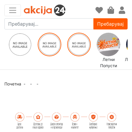
Пребарувај
Летни
ЛЕ
Попусти
Почетна
-
-
-