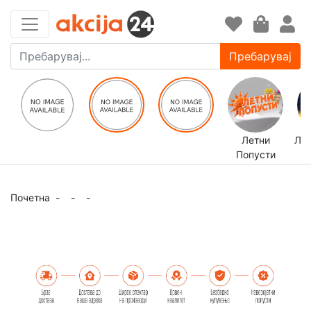
Пребарувај
Летни
ЛЕ
Попусти
Почетна
-
-
-