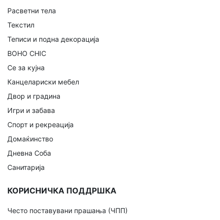
Расветни тела
Текстил
Теписи и подна декорација
BOHO CHIC
Се за кујна
Канцелариски мебел
Двор и градина
Игри и забава
Спорт и рекреација
Домаќинство
Дневна Соба
Санитарија
КОРИСНИЧКА ПОДДРШКА
Често поставувани прашања (ЧПП)