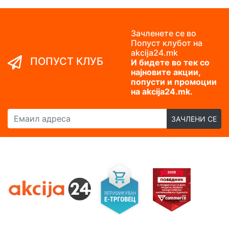
Зачленете се во
Попуст клубот на
akcija24.mk
ПОПУСТ КЛУБ
И бидете во тек со
најновите акции,
попусти и промоции
на akcija24.mk.
Емаил адреса
ЗАЧЛЕНИ СЕ