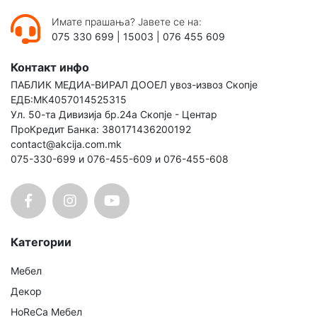
Имате прашања? Јавете се на:
075 330 699
|
15003
|
076 455 609
Контакт инфо
ПАБЛИК МЕДИА-ВИРАЛ ДООЕЛ увоз-извоз Скопје
ЕДБ:МК4057014525315
Ул. 50-та Дивизија бр.24а Скопје - Центар
ПроКредит Банка: 380171436200192
contact@akcija.com.mk
075-330-699 и 076-455-609 и 076-455-608
Категории
Мебел
Декор
HoReCa Мебел