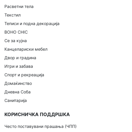
Расветни тела
Текстил
Теписи и подна декорација
BOHO CHIC
Се за кујна
Канцелариски мебел
Двор и градина
Игри и забава
Спорт и рекреација
Домаќинство
Дневна Соба
Санитарија
КОРИСНИЧКА ПОДДРШКА
Често поставувани прашања (ЧПП)