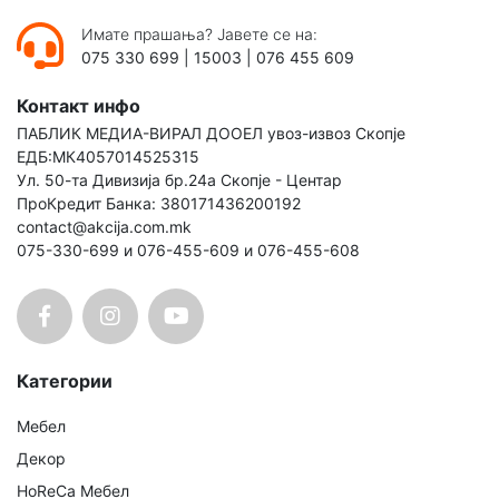
Имате прашања? Јавете се на:
075 330 699
|
15003
|
076 455 609
Контакт инфо
ПАБЛИК МЕДИА-ВИРАЛ ДООЕЛ увоз-извоз Скопје
ЕДБ:МК4057014525315
Ул. 50-та Дивизија бр.24а Скопје - Центар
ПроКредит Банка: 380171436200192
contact@akcija.com.mk
075-330-699 и 076-455-609 и 076-455-608
Категории
Мебел
Декор
HoReCa Мебел