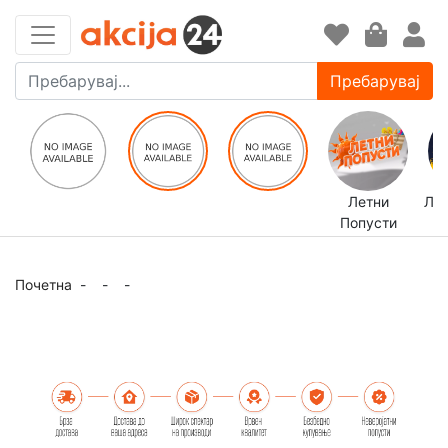
Пребарувај
Летни
ЛЕ
Попусти
Почетна
-
-
-