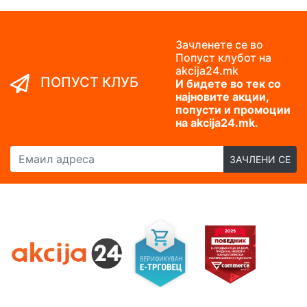
Зачленете се во
Попуст клубот на
akcija24.mk
ПОПУСТ КЛУБ
И бидете во тек со
најновите акции,
попусти и промоции
на akcija24.mk.
Емаил адреса
ЗАЧЛЕНИ СЕ