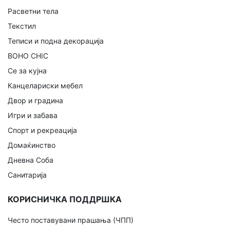
Расветни тела
Текстил
Теписи и подна декорација
BOHO CHIC
Се за кујна
Канцелариски мебел
Двор и градина
Игри и забава
Спорт и рекреација
Домаќинство
Дневна Соба
Санитарија
КОРИСНИЧКА ПОДДРШКА
Често поставувани прашања (ЧПП)