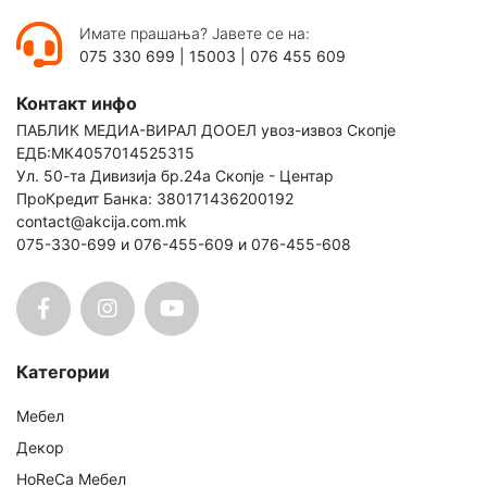
Имате прашања? Јавете се на:
075 330 699
|
15003
|
076 455 609
Контакт инфо
ПАБЛИК МЕДИА-ВИРАЛ ДООЕЛ увоз-извоз Скопје
ЕДБ:МК4057014525315
Ул. 50-та Дивизија бр.24а Скопје - Центар
ПроКредит Банка: 380171436200192
contact@akcija.com.mk
075-330-699 и 076-455-609 и 076-455-608
Категории
Мебел
Декор
HoReCa Мебел