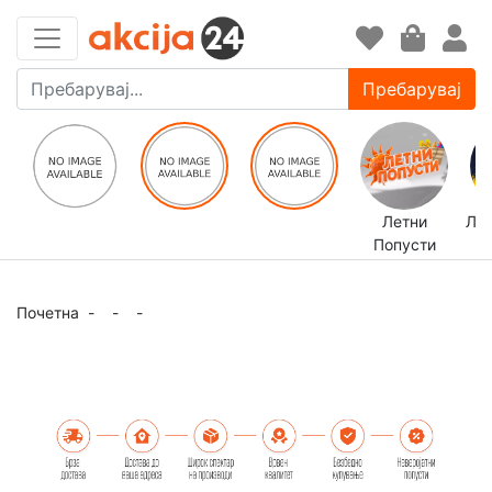
Пребарувај
Летни
ЛЕ
Попусти
Почетна
-
-
-