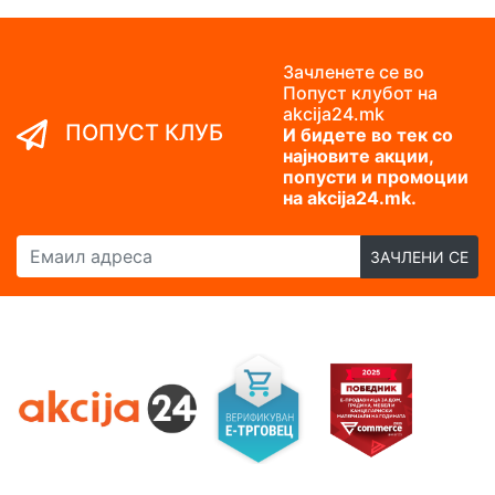
Зачленете се во
Попуст клубот на
akcija24.mk
ПОПУСТ КЛУБ
И бидете во тек со
најновите акции,
попусти и промоции
на akcija24.mk.
Емаил адреса
ЗАЧЛЕНИ СЕ