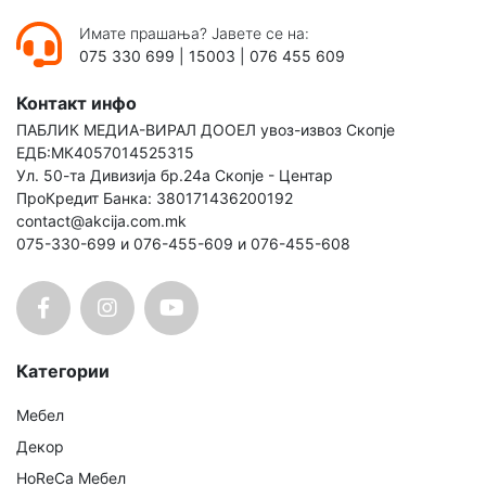
Имате прашања? Јавете се на:
075 330 699
|
15003
|
076 455 609
Контакт инфо
ПАБЛИК МЕДИА-ВИРАЛ ДООЕЛ увоз-извоз Скопје
ЕДБ:МК4057014525315
Ул. 50-та Дивизија бр.24а Скопје - Центар
ПроКредит Банка: 380171436200192
contact@akcija.com.mk
075-330-699 и 076-455-609 и 076-455-608
Категории
Мебел
Декор
HoReCa Мебел