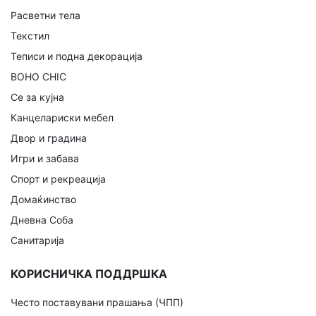
Расветни тела
Текстил
Теписи и подна декорација
BOHO CHIC
Се за кујна
Канцелариски мебел
Двор и градина
Игри и забава
Спорт и рекреација
Домаќинство
Дневна Соба
Санитарија
КОРИСНИЧКА ПОДДРШКА
Често поставувани прашања (ЧПП)