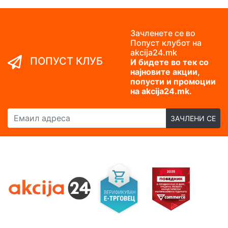
Зачленете се во
Попуст клубот на
akcija24.mk
ПОПУСТ КЛУБ
И бидете во тек со
најновите акции,
попусти и промоции
на akcija24.mk.
Емаил адреса
ЗАЧЛЕНИ СЕ