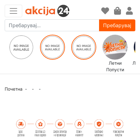
Пребарувај
Летни
ЛЕ
Попусти
Почетна
-
-
-